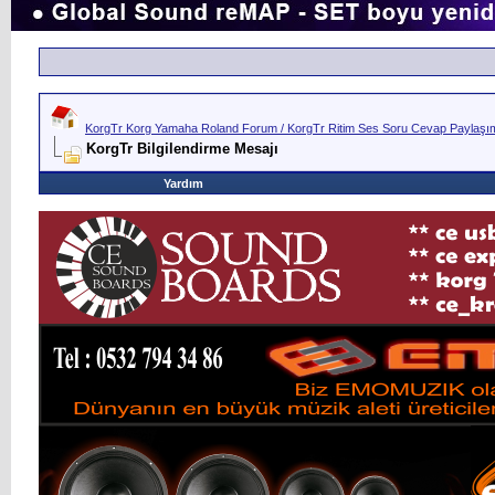
KorgTr Korg Yamaha Roland Forum / KorgTr Ritim Ses Soru Cevap Paylaşım 
KorgTr Bilgilendirme Mesajı
Yardım