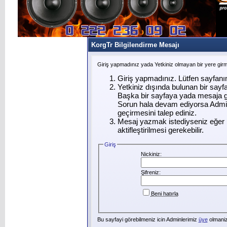
KorgTr Bilgilendirme Mesajı
Giriş yapmadınız yada Yetkiniz olmayan bir yere gir
Giriş yapmadınız. Lütfen sayfanı
Yetkiniz dışında bulunan bir say
Başka bir sayfaya yada mesaja g
Sorun hala devam ediyorsa Admin
geçirmesini talep ediniz.
Mesaj yazmak istediyseniz eğer ü
aktifleştirilmesi gerekebilir.
Giriş
Nickiniz:
Şifreniz:
Beni hatırla
Bu sayfayi görebilmeniz icin Adminlerimiz
üye
olmanizi