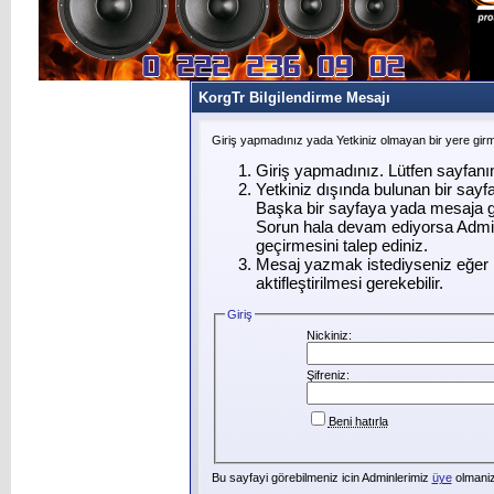
KorgTr Bilgilendirme Mesajı
Giriş yapmadınız yada Yetkiniz olmayan bir yere gir
Giriş yapmadınız. Lütfen sayfanı
Yetkiniz dışında bulunan bir say
Başka bir sayfaya yada mesaja g
Sorun hala devam ediyorsa Admin
geçirmesini talep ediniz.
Mesaj yazmak istediyseniz eğer ü
aktifleştirilmesi gerekebilir.
Giriş
Nickiniz:
Şifreniz:
Beni hatırla
Bu sayfayi görebilmeniz icin Adminlerimiz
üye
olmanizi