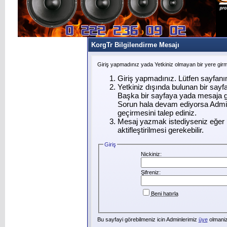
KorgTr Bilgilendirme Mesajı
Giriş yapmadınız yada Yetkiniz olmayan bir yere gir
Giriş yapmadınız. Lütfen sayfanı
Yetkiniz dışında bulunan bir say
Başka bir sayfaya yada mesaja g
Sorun hala devam ediyorsa Admin
geçirmesini talep ediniz.
Mesaj yazmak istediyseniz eğer ü
aktifleştirilmesi gerekebilir.
Giriş
Nickiniz:
Şifreniz:
Beni hatırla
Bu sayfayi görebilmeniz icin Adminlerimiz
üye
olmanizi