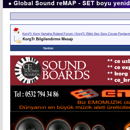
KorgTr Korg Yamaha Roland Forum / KorgTr Ritim Ses Soru Cevap Paylaşım 
KorgTr Bilgilendirme Mesajı
Yardım