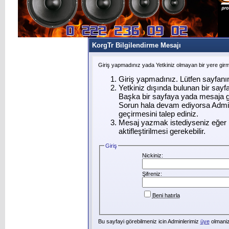
KorgTr Bilgilendirme Mesajı
Giriş yapmadınız yada Yetkiniz olmayan bir yere gir
Giriş yapmadınız. Lütfen sayfanı
Yetkiniz dışında bulunan bir say
Başka bir sayfaya yada mesaja g
Sorun hala devam ediyorsa Admin
geçirmesini talep ediniz.
Mesaj yazmak istediyseniz eğer ü
aktifleştirilmesi gerekebilir.
Giriş
Nickiniz:
Şifreniz:
Beni hatırla
Bu sayfayi görebilmeniz icin Adminlerimiz
üye
olmanizi