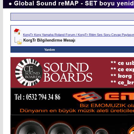
KorgTr Korg Yamaha Roland Forum / KorgTr Ritim Ses Soru Cevap Paylaşım 
KorgTr Bilgilendirme Mesajı
Yardım