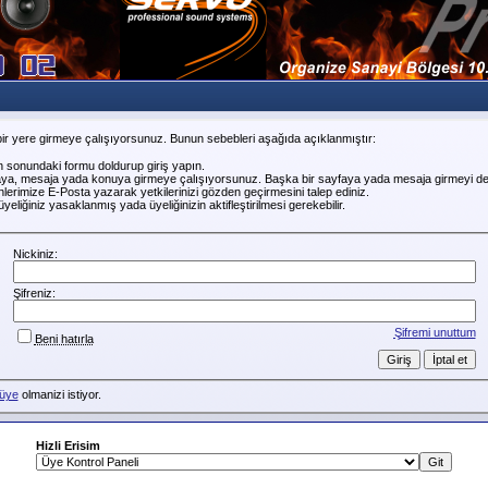
ir yere girmeye çalışıyorsunuz. Bunun sebebleri aşağıda açıklanmıştır:
n sonundaki formu doldurup giriş yapın.
faya, mesaja yada konuya girmeye çalışıyorsunuz. Başka bir sayfaya yada mesaja girmeyi de
erimize E-Posta yazarak yetkilerinizi gözden geçirmesini talep ediniz.
liğiniz yasaklanmış yada üyeliğinizin aktifleştirilmesi gerekebilir.
Nickiniz:
Şifreniz:
Şifremi unuttum
Beni hatırla
üye
olmanizi istiyor.
Hizli Erisim