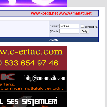
www.korgtr.net www.yamahatr.net
Nickiniz
Beni hatırla
Şifreniz
Ajanda