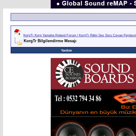
KorgTr Korg Yamaha Roland Forum / KorgTr Ritim Ses Soru Cevap Paylaşım 
KorgTr Bilgilendirme Mesajı
Yardım