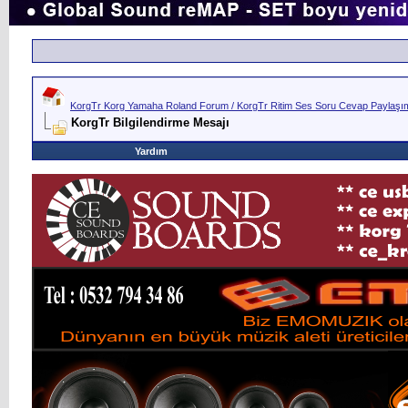
KorgTr Korg Yamaha Roland Forum / KorgTr Ritim Ses Soru Cevap Paylaşım 
KorgTr Bilgilendirme Mesajı
Yardım