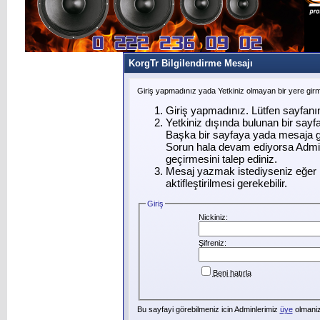
KorgTr Bilgilendirme Mesajı
Giriş yapmadınız yada Yetkiniz olmayan bir yere gir
Giriş yapmadınız. Lütfen sayfanı
Yetkiniz dışında bulunan bir say
Başka bir sayfaya yada mesaja g
Sorun hala devam ediyorsa Admin
geçirmesini talep ediniz.
Mesaj yazmak istediyseniz eğer ü
aktifleştirilmesi gerekebilir.
Giriş
Nickiniz:
Şifreniz:
Beni hatırla
Bu sayfayi görebilmeniz icin Adminlerimiz
üye
olmanizi