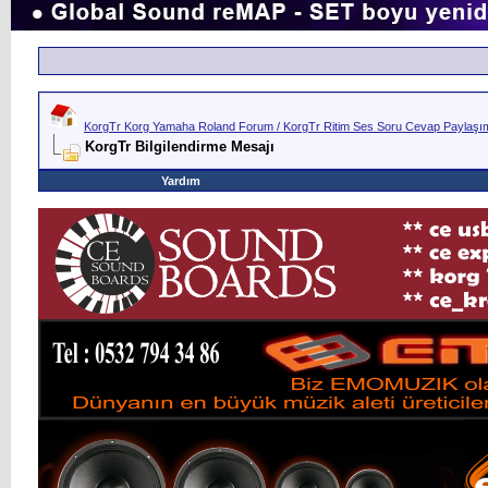
KorgTr Korg Yamaha Roland Forum / KorgTr Ritim Ses Soru Cevap Paylaşım 
KorgTr Bilgilendirme Mesajı
Yardım