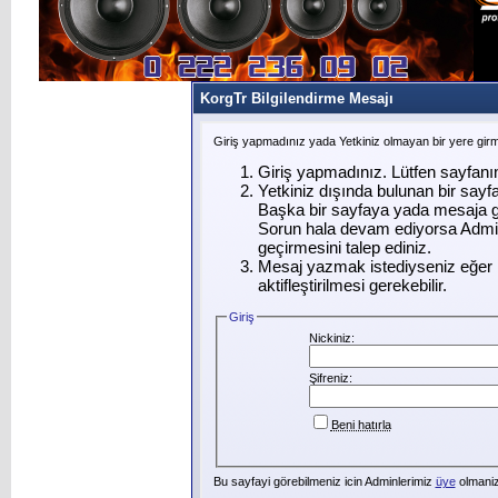
KorgTr Bilgilendirme Mesajı
Giriş yapmadınız yada Yetkiniz olmayan bir yere gir
Giriş yapmadınız. Lütfen sayfanı
Yetkiniz dışında bulunan bir say
Başka bir sayfaya yada mesaja g
Sorun hala devam ediyorsa Admin
geçirmesini talep ediniz.
Mesaj yazmak istediyseniz eğer ü
aktifleştirilmesi gerekebilir.
Giriş
Nickiniz:
Şifreniz:
Beni hatırla
Bu sayfayi görebilmeniz icin Adminlerimiz
üye
olmanizi