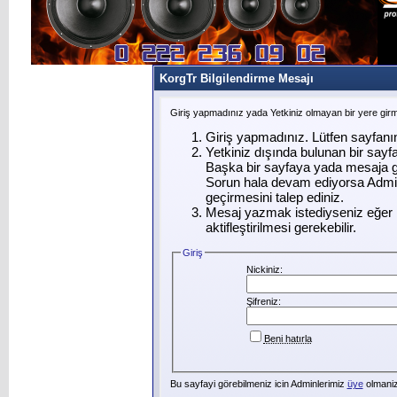
KorgTr Bilgilendirme Mesajı
Giriş yapmadınız yada Yetkiniz olmayan bir yere gir
Giriş yapmadınız. Lütfen sayfanı
Yetkiniz dışında bulunan bir say
Başka bir sayfaya yada mesaja g
Sorun hala devam ediyorsa Admin
geçirmesini talep ediniz.
Mesaj yazmak istediyseniz eğer ü
aktifleştirilmesi gerekebilir.
Giriş
Nickiniz:
Şifreniz:
Beni hatırla
Bu sayfayi görebilmeniz icin Adminlerimiz
üye
olmanizi