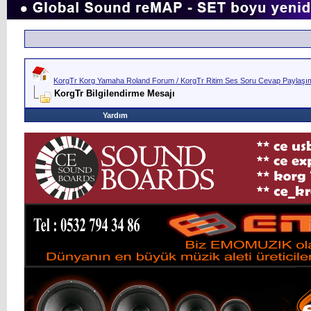
KorgTr Korg Yamaha Roland Forum / KorgTr Ritim Ses Soru Cevap Paylaşım 
KorgTr Bilgilendirme Mesajı
Yardım