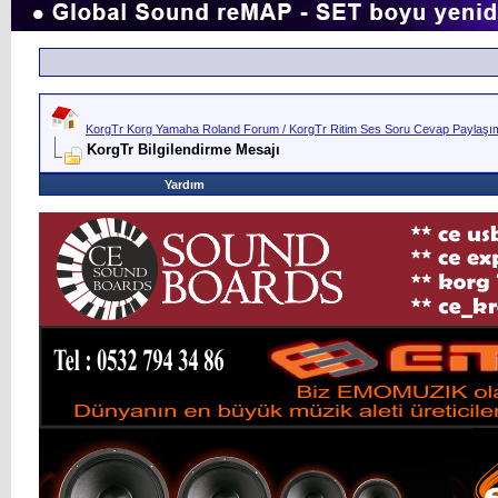
KorgTr Korg Yamaha Roland Forum / KorgTr Ritim Ses Soru Cevap Paylaşım 
KorgTr Bilgilendirme Mesajı
Yardım