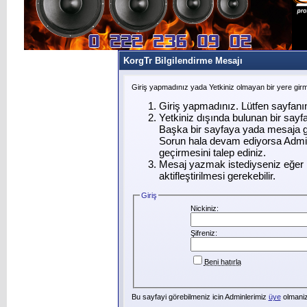
KorgTr Bilgilendirme Mesajı
Giriş yapmadınız yada Yetkiniz olmayan bir yere gir
Giriş yapmadınız. Lütfen sayfanı
Yetkiniz dışında bulunan bir say
Başka bir sayfaya yada mesaja g
Sorun hala devam ediyorsa Admin
geçirmesini talep ediniz.
Mesaj yazmak istediyseniz eğer ü
aktifleştirilmesi gerekebilir.
Giriş
Nickiniz:
Şifreniz:
Beni hatırla
Bu sayfayi görebilmeniz icin Adminlerimiz
üye
olmanizi