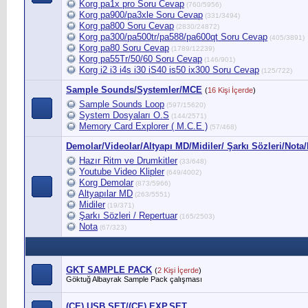
Korg pa1x pro Soru Cevap
(760/5956)
Korg pa900/pa3xle Soru Cevap
(331/3494)
Korg pa800 Soru Cevap
(2830/24872)
Korg pa300/pa500tr/pa588/pa600qt Soru Cevap
(405/3891)
Korg pa80 Soru Cevap
(1789/12239)
Korg pa55Tr/50/60 Soru Cevap
(146/901)
Korg i2 i3 i4s i30 iS40 is50 ix300 Soru Cevap
(125/722)
Sample Sounds/Systemler/MCE
(
16 Kişi İçerde
)
Sample Sounds Loop
(597/15620)
System Dosyaları O.S
(144/2571)
Memory Card Explorer ( M.C.E )
(57/468)
Demolar/Videolar/Altyapı MD/Midiler/ Şarkı Sözleri/Nota/
Hazır Ritm ve Drumkitler
(33/648)
Youtube Video Klipler
(649/4002)
Korg Demolar
(873/5966)
Altyapılar MD
(263/5551)
Midiler
(19/371)
Şarkı Sözleri / Repertuar
(165/2503)
Nota
(67/323)
GKT SAMPLE PACK
(
2 Kişi İçerde
)
Göktuğ Albayrak Sample Pack çalışması
(CE).USB.SET/(CE).EXP.SET