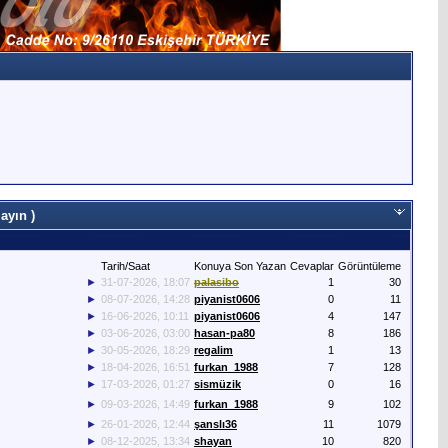
ayın )
Tarih/Saat
Konuya Son Yazan
Cevaplar
Görüntüleme
►
31-07-2026, 18:07
palasibo
1
30
►
08-07-2026, 14:28
piyanist0606
0
11
►
16-06-2026, 10:11
piyanist0606
4
147
►
03-06-2026, 03:00
hasan-pa80
8
186
►
30-05-2026, 18:29
regalim
1
13
►
18-04-2026, 16:51
furkan_1988
7
128
►
17-03-2026, 01:27
sismüzik
0
16
►
09-03-2026, 14:49
furkan_1988
9
102
►
26-01-2026, 12:44
şanslı36
11
1079
►
08-12-2025, 13:34
shayan
10
820