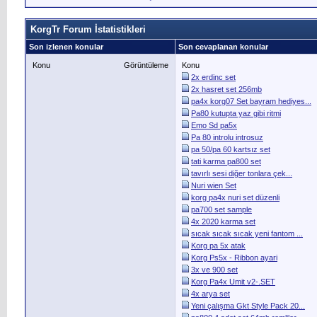
KorgTr Forum İstatistikleri
Son izlenen konular
Son cevaplanan konular
Konu
Görüntüleme
Konu
2x erdinc set
2x hasret set 256mb
pa4x korg07 Set bayram hediyes...
Pa80 kutupta yaz gibi ritmi
Emo Sd pa5x
Pa 80 introlu introsuz
pa 50/pa 60 kartsız set
tati karma pa800 set
tavırlı sesi diğer tonlara çek...
Nuri wien Set
korg pa4x nuri set düzenli
pa700 set sample
4x 2020 karma set
sıcak sıcak sıcak yeni fantom ...
Korg pa 5x atak
Korg Ps5x - Ribbon ayari
3x ve 900 set
Korg Pa4x Umit v2-.SET
4x arya set
Yeni çalışma Gkt Style Pack 20...