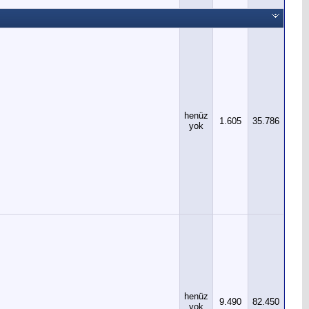
henüz
1.605
35.786
yok
henüz
9.490
82.450
yok