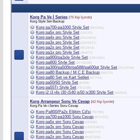
Korg Pa Ve İ Series
(
75 Kişi İçerde
)
Korg Style Set-Backup
Korg pa700-pa1000 Style Set
(60/1082)
Korg pa5x pro Style Set
(15/155)
Korg pa4x pro Style Set
(261/5602)
Korg pa3x pro Style Set
(234/5327)
Korg pa2x pro Style Set
(65/2644)
Korg pa1x pro Style Set
(36/677)
Korg pa900/pa3xle Style Set
(130/4294)
Korg pa800 Style Set
(257/9208)
Korg pa300/pa500tr/pa588/pa600qt Style Set
(291/3746)
Korg pa80 Backup / M.C.E Backup
(56/275)
Korg pa80 Set ve Kart Setleri
(67/741)
Korg pa50/60 Style Set
(9/334)
Korg pa55Tr Style Set
(75/1148)
Korg i2 i3 i4s i30 iS40 is50 ix300 Style Set
(49/553)
Korg Arrangeur Soru Ve Cevap
(
62 Kişi İçerde
)
Korg Pa Ve i Series Soru Cevap
Korg Pa800/Pa2x Eğitim Cd'si
(79/785)
Korg pa700-pa1000 Soru Cevap
(97/1022)
Korg pa5x pro Soru Cevap
(45/650)
Korg pa3x pro Soru Cevap
(1435/14811)
Korg pa4x pro Soru Cevap
(546/5777)
Korg pa2x pro Soru Cevap
(902/7330)