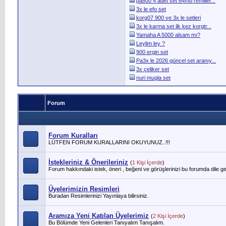
pa800 4 adet set 64mb remliler...
3x le efo set
korg07 900 ve 3x le setleri
3x le karma set ilk kez korgtr...
Yamaha A 5000 alsam mı?
Leylim ley ?
900 ergin set
Pa3x le 2026 güncel set aranıy...
3x çeliker set
nuri mugla set
Forum
Forum Kuralları
LÜTFEN FORUM KURALLARINI OKUYUNUZ..!!!
İstekleriniz & Önerileriniz
(
1 Kişi İçerde
)
Forum hakkındaki istek, öneri , beğeni ve görüşlerinizi bu forumda dile geti
Üyelerimizin Resimleri
Buradan Resimlerinizi Yayınlaya bilirsiniz.
Aramıza Yeni Katılan Üyelerimiz
(
2 Kişi İçerde
)
Bu Bölümde Yeni Gelenleri Tanıyalım Tanışalım.