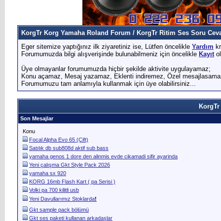
KorgTr Korg Yamaha Roland Forum / KorgTr Ritim Ses Soru Cevap
Eger sitemize yaptığınız ilk ziyaretiniz ise, Lütfen öncelikle
Yardım
kr
Forumumuzda bilgi alışverişinde bulunabilmeniz için öncelikle
Kayıt
ol
Üye olmayanlar forumumuzda hiçbir şekilde aktivite uygulayamaz;
Konu açamaz, Mesaj yazamaz, Eklenti indiremez, Özel mesajlasama
Forumumuzu tam anlamıyla kullanmak için üye olabilirsiniz...
KorgTr 
Son Mesajlar
Konu
Focal Alpha Evo 65 (Çift)
Satılık db sub808d aktif sub bass
yamaha genos 1 dore den alinmis evde cikamadi sifir ayarinda
Yeni çalışma Gkt Style Pack 2026
yamaha sx 920
KORG 16mb Flash Kart ( pa Serisi )
Volki pa 700 kilitli usb
Yeni Davullarımız Stoklarda❗️
Gkt sample pack bölümü
Gkt ses paketi kullanan arkadaşlar