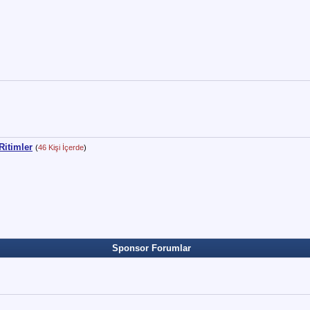
Ritimler
(
46 Kişi İçerde
)
Sponsor Forumlar