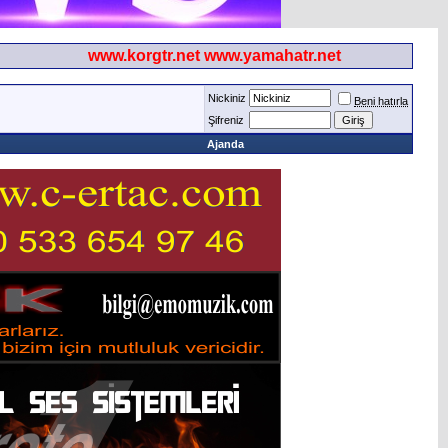
www.korgtr.net www.yamahatr.net
Nickiniz
Beni hatırla
Şifreniz
Ajanda