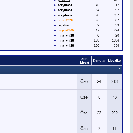
►
yusuf55
55
411
►
seryılmaz
46
317
►
seryılmaz
34
392
►
seryılmaz
78
637
►
ertan1970
26
807
►
regalim
2
39
►
orgcu2645
47
294
►
m_a_v_i18
0
20
►
m_a_v_i18
138
1086
►
m_a_v_i18
100
838
Son
Konular
Mesajlar
Mesaj
Özel
24
213
Özel
6
48
Özel
23
292
Özel
2
11