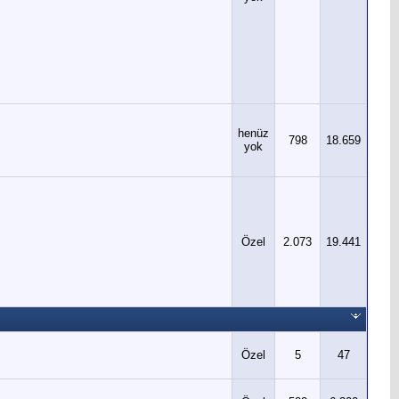
henüz
798
18.659
yok
Özel
2.073
19.441
Özel
5
47