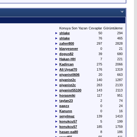
Konuya Son Yazan
Cevaplar
Görüntüleme
►
shlake
50
294
►
shlake
76
465
►
zaferr800
297
2828
►
klavyesever
0
21
►
dogus82
39
680
►
Hakan-HH
7
221
►
Kadircan
275
2066
►
Ali Uysal70
176
1319
►
piyanist0606
20
663
►
piyanist2c
140
1287
►
piyanist2c
263
2133
►
piyanist55100
143
2113
►
horasmiki
117
951
►
taylan23
2
74
►
paqzx
0
24
►
Kanunn
0
16
►
seryılmaz
139
1410
►
konukcu57
5
199
►
konukcu57
185
1759
►
hasan-pa80
8
186