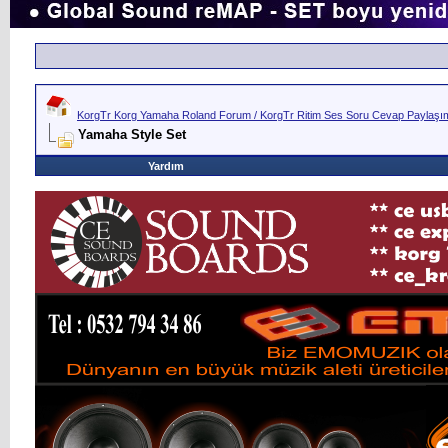
KorgTr Korg Yamaha Roland Forum / KorgTr Ritim Ses Soru Cevap Paylaşım 
Yamaha Style Set
Yardım