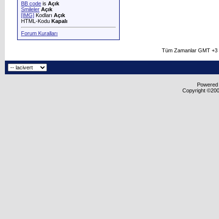
BB code
is
Açık
Smileler
Açık
[IMG]
Kodları
Açık
HTML-Kodu
Kapalı
Forum Kuralları
Tüm Zamanlar GMT +3 O
Powered b
Copyright ©2000