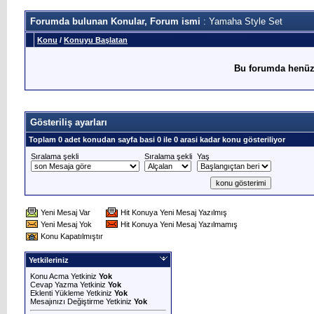
Forumda bulunan Konular, Forum ismi
: Yamaha Style Set
Konu
/
Konuyu Başlatan
Bu forumda henüz
Gösteriliş ayarları
Toplam 0 adet konudan sayfa basi 0 ile 0 arasi kadar konu gösteriliyor
Sıralama şekli
Sıralama şekli
Yaş
Yeni Mesaj Var
Hit Konuya Yeni Mesaj Yazılmış
Yeni Mesaj Yok
Hit Konuya Yeni Mesaj Yazılmamış
Konu Kapatılmıştır
Yetkileriniz
Konu Acma Yetkiniz
Yok
Cevap Yazma Yetkiniz
Yok
Eklenti Yükleme Yetkiniz
Yok
Mesajınızı Değiştirme Yetkiniz
Yok