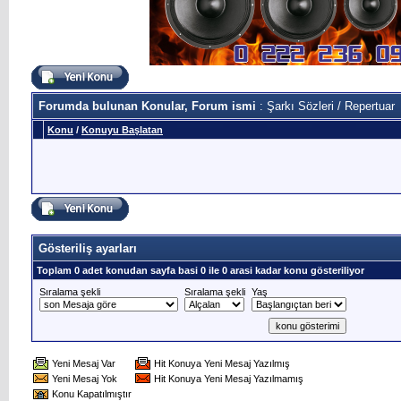
Forumda bulunan Konular, Forum ismi
: Şarkı Sözleri / Repertuar
Konu
/
Konuyu Başlatan
Gösteriliş ayarları
Toplam 0 adet konudan sayfa basi 0 ile 0 arasi kadar konu gösteriliyor
Sıralama şekli
Sıralama şekli
Yaş
Yeni Mesaj Var
Hit Konuya Yeni Mesaj Yazılmış
Yeni Mesaj Yok
Hit Konuya Yeni Mesaj Yazılmamış
Konu Kapatılmıştır