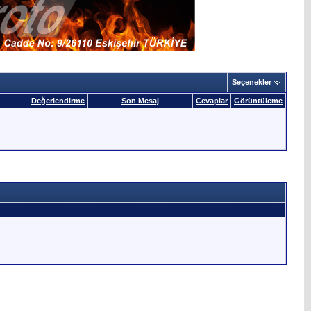
Seçenekler
Değerlendirme
Son Mesaj
Cevaplar
Görüntüleme