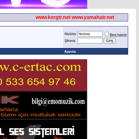
www.korgtr.net www.yamahatr.net
Nickiniz
Beni hatırla
Şifreniz
Ajanda