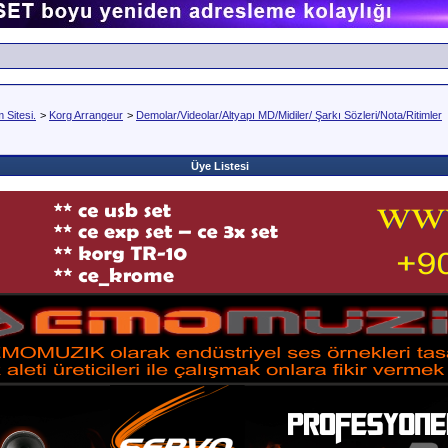
Sitesi.
>
Korg Arrangeur
>
Demolar/Videolar/Altyapı MD/Midiler/ Şarkı Sözleri/Nota/Ritimler
Üye Listesi