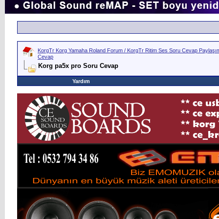
KorgTr Korg Yamaha Roland Forum / KorgTr Ritim Ses Soru Cevap Paylaşım 
Cevap
Korg pa5x pro Soru Cevap
Yardım