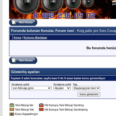
Forumda bulunan Konular, Forum ismi
: Korg pa5x pro Soru Ceva
Konu
/
Konuyu Başlatan
Bu forumda henüz
Gösteriliş ayarları
Toplam 0 adet konudan sayfa basi 0 ile 0 arasi kadar konu gösteriliyor
Sıralama şekli
Sıralama şekli
Yaş
Yeni Mesaj Var
Hit Konuya Yeni Mesaj Yazılmış
Yeni Mesaj Yok
Hit Konuya Yeni Mesaj Yazılmamış
Konu Kapatılmıştır