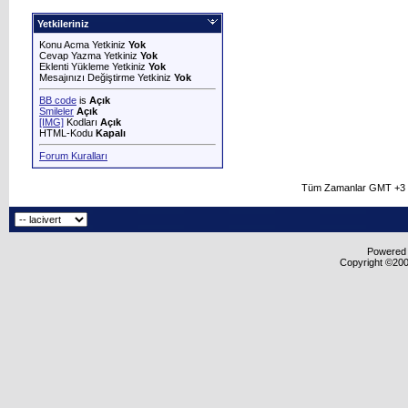
Yetkileriniz
Konu Acma Yetkiniz
Yok
Cevap Yazma Yetkiniz
Yok
Eklenti Yükleme Yetkiniz
Yok
Mesajınızı Değiştirme Yetkiniz
Yok
BB code
is
Açık
Smileler
Açık
[IMG]
Kodları
Açık
HTML-Kodu
Kapalı
Forum Kuralları
Tüm Zamanlar GMT +3 O
Powered b
Copyright ©2000