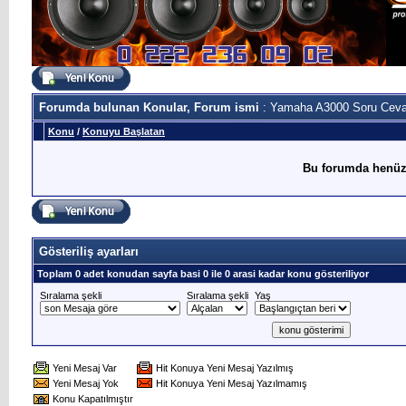
Forumda bulunan Konular, Forum ismi
: Yamaha A3000 Soru Cev
Konu
/
Konuyu Başlatan
Bu forumda henüz
Gösteriliş ayarları
Toplam 0 adet konudan sayfa basi 0 ile 0 arasi kadar konu gösteriliyor
Sıralama şekli
Sıralama şekli
Yaş
Yeni Mesaj Var
Hit Konuya Yeni Mesaj Yazılmış
Yeni Mesaj Yok
Hit Konuya Yeni Mesaj Yazılmamış
Konu Kapatılmıştır