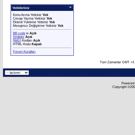
Yetkileriniz
Konu Acma Yetkiniz
Yok
Cevap Yazma Yetkiniz
Yok
Eklenti Yükleme Yetkiniz
Yok
Mesajınızı Değiştirme Yetkiniz
Yok
BB code
is
Açık
Smileler
Açık
[IMG]
Kodları
Açık
HTML-Kodu
Kapalı
Forum Kuralları
Tüm Zamanlar GMT +3 O
Powered b
Copyright ©2000