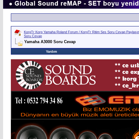
KorgTr Korg Yamaha Roland Forum / KorgTr Ritim Ses Soru Cevap Paylaşım 
Soru Cevap
Yamaha A3000 Soru Cevap
Yardım