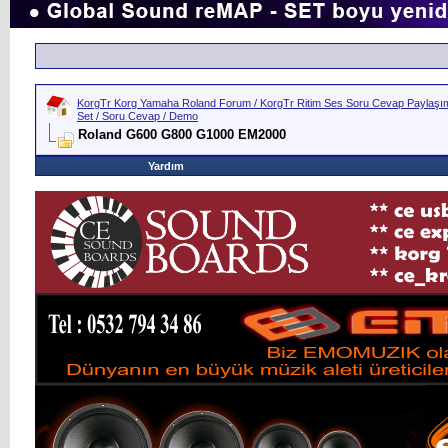
KorgTr Korg Yamaha Roland Forum / KorgTr Ritim Ses Soru Cevap Paylaşım 
Set / Soru Cevap / Demo
Roland G600 G800 G1000 EM2000
Yardım