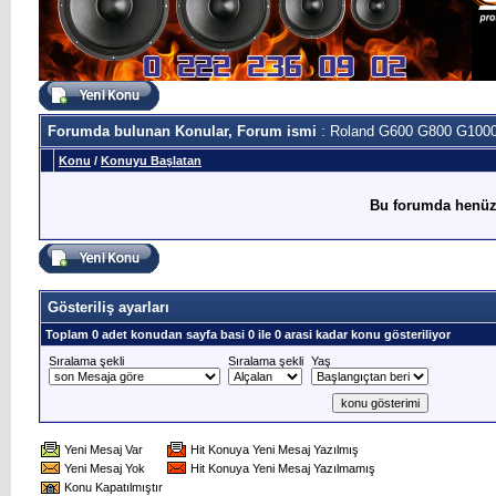
Forumda bulunan Konular, Forum ismi
: Roland G600 G800 G100
Konu
/
Konuyu Başlatan
Bu forumda henüz
Gösteriliş ayarları
Toplam 0 adet konudan sayfa basi 0 ile 0 arasi kadar konu gösteriliyor
Sıralama şekli
Sıralama şekli
Yaş
Yeni Mesaj Var
Hit Konuya Yeni Mesaj Yazılmış
Yeni Mesaj Yok
Hit Konuya Yeni Mesaj Yazılmamış
Konu Kapatılmıştır