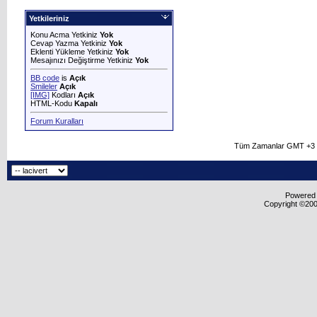
Yetkileriniz
Konu Acma Yetkiniz
Yok
Cevap Yazma Yetkiniz
Yok
Eklenti Yükleme Yetkiniz
Yok
Mesajınızı Değiştirme Yetkiniz
Yok
BB code
is
Açık
Smileler
Açık
[IMG]
Kodları
Açık
HTML-Kodu
Kapalı
Forum Kuralları
Tüm Zamanlar GMT +3 O
Powered b
Copyright ©2000