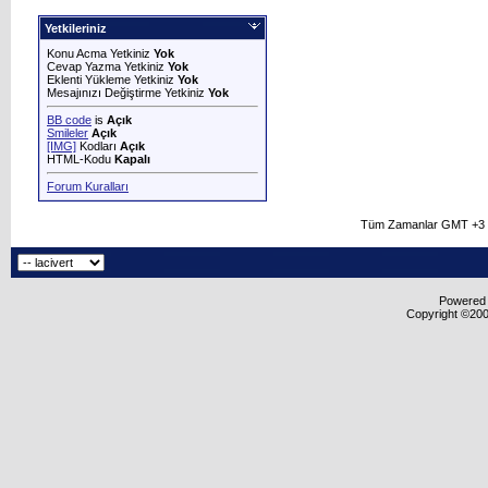
Yetkileriniz
Konu Acma Yetkiniz
Yok
Cevap Yazma Yetkiniz
Yok
Eklenti Yükleme Yetkiniz
Yok
Mesajınızı Değiştirme Yetkiniz
Yok
BB code
is
Açık
Smileler
Açık
[IMG]
Kodları
Açık
HTML-Kodu
Kapalı
Forum Kuralları
Tüm Zamanlar GMT +3 O
Powered b
Copyright ©2000