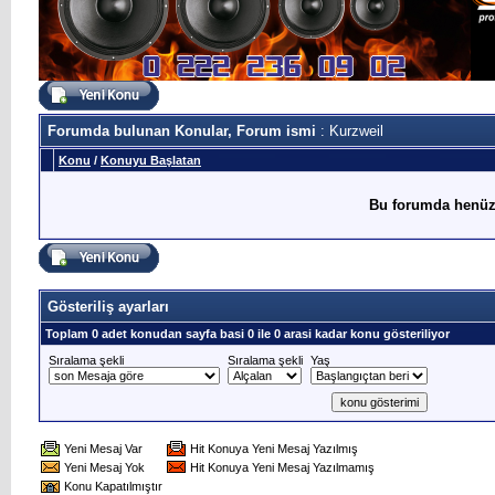
Forumda bulunan Konular, Forum ismi
: Kurzweil
Konu
/
Konuyu Başlatan
Bu forumda henüz
Gösteriliş ayarları
Toplam 0 adet konudan sayfa basi 0 ile 0 arasi kadar konu gösteriliyor
Sıralama şekli
Sıralama şekli
Yaş
Yeni Mesaj Var
Hit Konuya Yeni Mesaj Yazılmış
Yeni Mesaj Yok
Hit Konuya Yeni Mesaj Yazılmamış
Konu Kapatılmıştır