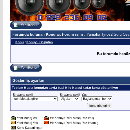
Forumda bulunan Konular, Forum ismi
: Yamaha Tyros2 Soru Cev
Konu
/
Konuyu Başlatan
Bu forumda henüz
Gösteriliş ayarları
Toplam 0 adet konudan sayfa basi 0 ile 0 arasi kadar konu gösteriliyor
Sıralama şekli
Sıralama şekli
Yaş
Yeni Mesaj Var
Hit Konuya Yeni Mesaj Yazılmış
Yeni Mesaj Yok
Hit Konuya Yeni Mesaj Yazılmamış
Konu Kapatılmıştır