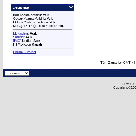
Yetkileriniz
Konu Acma Yetkiniz
Yok
Cevap Yazma Yetkiniz
Yok
Eklenti Yükleme Yetkiniz
Yok
Mesajınızı Değiştirme Yetkiniz
Yok
BB code
is
Açık
Smileler
Açık
[IMG]
Kodları
Açık
HTML-Kodu
Kapalı
Forum Kuralları
Tüm Zamanlar GMT +3 O
Powered b
Copyright ©2000