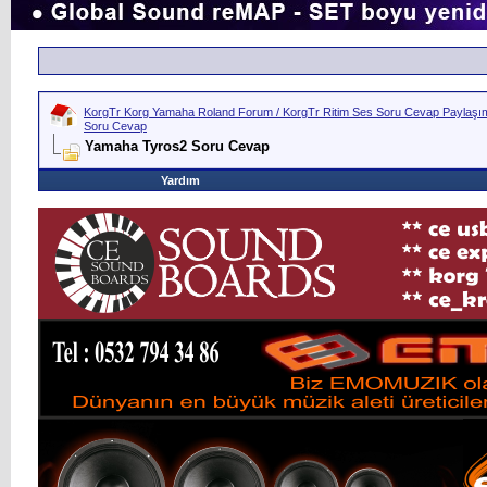
KorgTr Korg Yamaha Roland Forum / KorgTr Ritim Ses Soru Cevap Paylaşım 
Soru Cevap
Yamaha Tyros2 Soru Cevap
Yardım