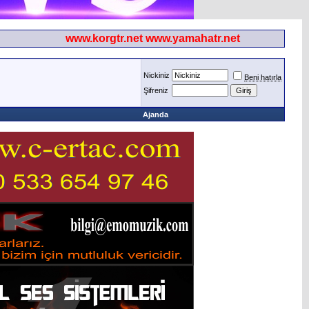
www.korgtr.net www.yamahatr.net
Nickiniz
Beni hatırla
Şifreniz
Ajanda