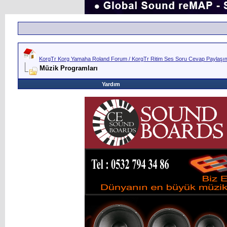
KorgTr Korg Yamaha Roland Forum / KorgTr Ritim Ses Soru Cevap Paylaşım 
Müzik Programları
Yardım