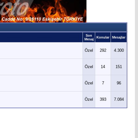
Son
Konular
Mesajlar
Mesaj
Özel
292
4.300
Özel
14
151
Özel
7
96
Özel
393
7.084