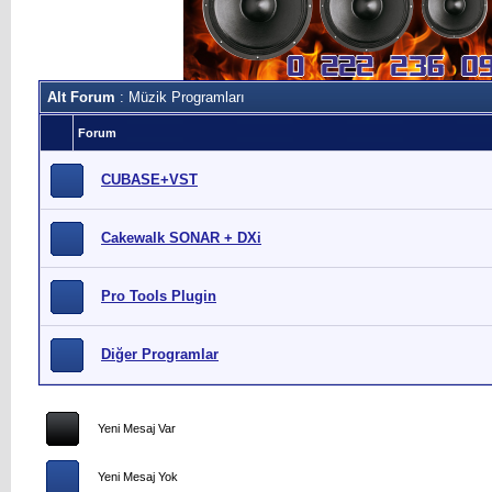
Alt Forum
: Müzik Programları
Forum
CUBASE+VST
Cakewalk SONAR + DXi
Pro Tools Plugin
Diğer Programlar
Yeni Mesaj Var
Yeni Mesaj Yok