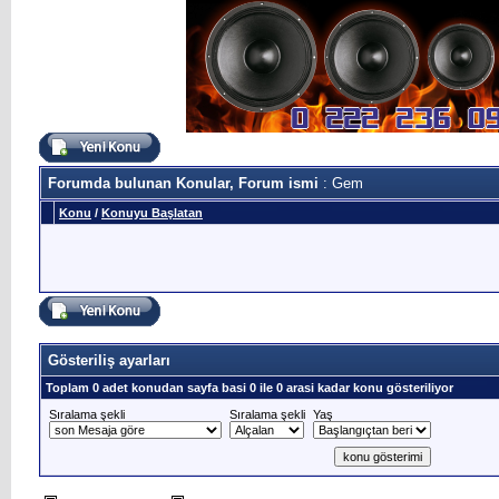
Forumda bulunan Konular, Forum ismi
: Gem
Konu
/
Konuyu Başlatan
Gösteriliş ayarları
Toplam 0 adet konudan sayfa basi 0 ile 0 arasi kadar konu gösteriliyor
Sıralama şekli
Sıralama şekli
Yaş