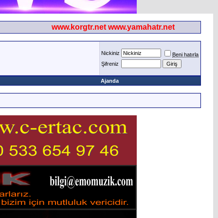
www.korgtr.net www.yamahatr.net
Nickiniz
Beni hatırla
Şifreniz
Ajanda