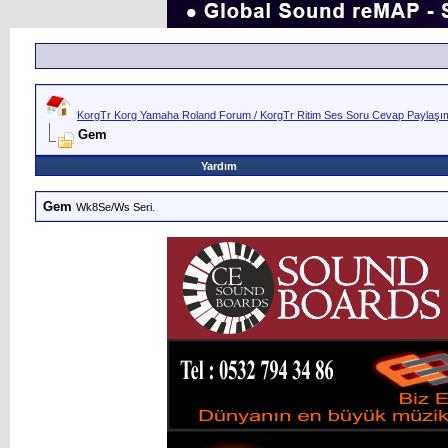
KorgTr Korg Yamaha Roland Forum / KorgTr Ritim Ses Soru Cevap Paylaşım 
Gem
Yardım
Gem
Wk8Se/Ws Seri.