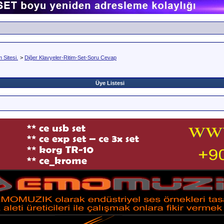
Sitesi.
>
Diğer Klavyeler-Ritim-Set-Soru Cevap
Üye Listesi