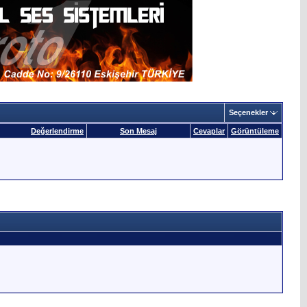
Seçenekler
Değerlendirme
Son Mesaj
Cevaplar
Görüntüleme