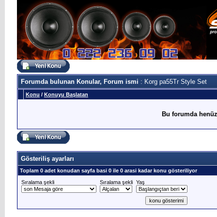
Forumda bulunan Konular, Forum ismi
: Korg pa55Tr Style Set
Konu
/
Konuyu Başlatan
Bu forumda henüz
Gösteriliş ayarları
Toplam 0 adet konudan sayfa basi 0 ile 0 arasi kadar konu gösteriliyor
Sıralama şekli
Sıralama şekli
Yaş