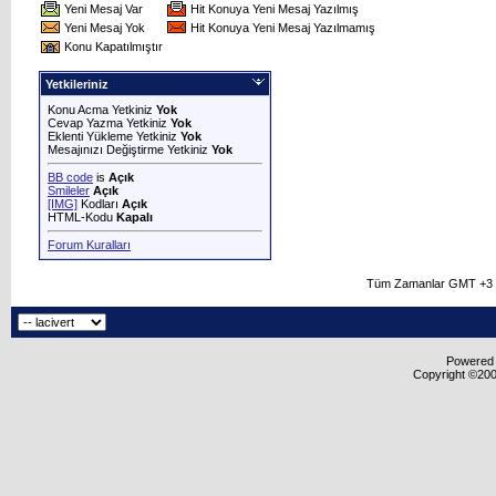
Yeni Mesaj Var
Hit Konuya Yeni Mesaj Yazılmış
Yeni Mesaj Yok
Hit Konuya Yeni Mesaj Yazılmamış
Konu Kapatılmıştır
Yetkileriniz
Konu Acma Yetkiniz
Yok
Cevap Yazma Yetkiniz
Yok
Eklenti Yükleme Yetkiniz
Yok
Mesajınızı Değiştirme Yetkiniz
Yok
BB code
is
Açık
Smileler
Açık
[IMG]
Kodları
Açık
HTML-Kodu
Kapalı
Forum Kuralları
Tüm Zamanlar GMT +3 O
Powered b
Copyright ©2000