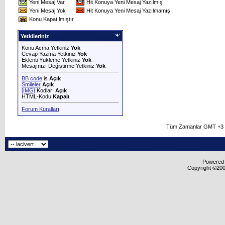
Yeni Mesaj Var
Hit Konuya Yeni Mesaj Yazılmış
Yeni Mesaj Yok
Hit Konuya Yeni Mesaj Yazılmamış
Konu Kapatılmıştır
Yetkileriniz
Konu Acma Yetkiniz
Yok
Cevap Yazma Yetkiniz
Yok
Eklenti Yükleme Yetkiniz
Yok
Mesajınızı Değiştirme Yetkiniz
Yok
BB code
is
Açık
Smileler
Açık
[IMG]
Kodları
Açık
HTML-Kodu
Kapalı
Forum Kuralları
Tüm Zamanlar GMT +3 O
Powered b
Copyright ©2000