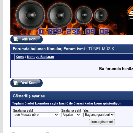
Forumda bulunan Konular, Forum ismi
: TÜNEL MÜZİK
Konu
/
Konuyu Başlatan
Bu forumda henüz
Gösteriliş ayarları
Toplam 0 adet konudan sayfa basi 0 ile 0 arasi kadar konu gösteriliyor
Sıralama şekli
Sıralama şekli
Yaş