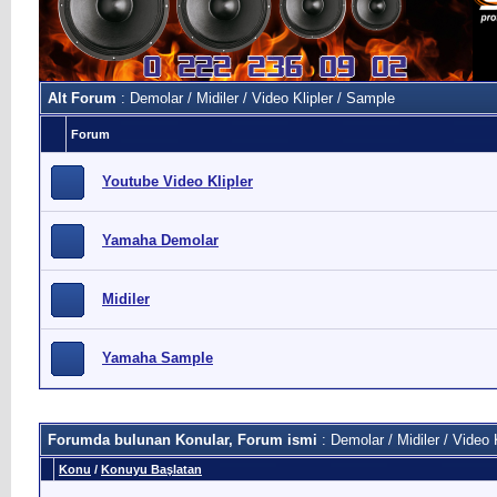
Alt Forum
: Demolar / Midiler / Video Klipler / Sample
Forum
Youtube Video Klipler
Yamaha Demolar
Midiler
Yamaha Sample
Forumda bulunan Konular, Forum ismi
: Demolar / Midiler / Video 
Konu
/
Konuyu Başlatan