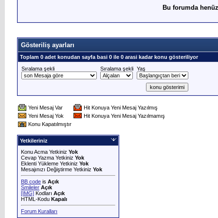
Bu forumda henüz
Gösteriliş ayarları
Toplam 0 adet konudan sayfa basi 0 ile 0 arasi kadar konu gösteriliyor
Sıralama şekli
Sıralama şekli
Yaş
Yeni Mesaj Var
Hit Konuya Yeni Mesaj Yazılmış
Yeni Mesaj Yok
Hit Konuya Yeni Mesaj Yazılmamış
Konu Kapatılmıştır
Yetkileriniz
Konu Acma Yetkiniz
Yok
Cevap Yazma Yetkiniz
Yok
Eklenti Yükleme Yetkiniz
Yok
Mesajınızı Değiştirme Yetkiniz
Yok
BB code
is
Açık
Smileler
Açık
[IMG]
Kodları
Açık
HTML-Kodu
Kapalı
Forum Kuralları