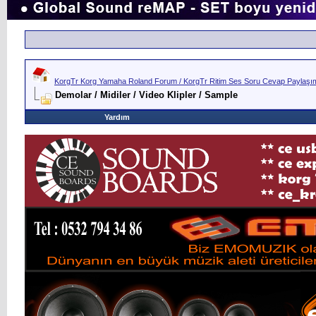
KorgTr Korg Yamaha Roland Forum / KorgTr Ritim Ses Soru Cevap Paylaşım 
Demolar / Midiler / Video Klipler / Sample
Yardım