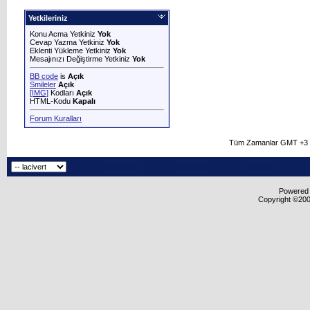
Yetkileriniz
Konu Acma Yetkiniz
Yok
Cevap Yazma Yetkiniz
Yok
Eklenti Yükleme Yetkiniz
Yok
Mesajınızı Değiştirme Yetkiniz
Yok
BB code
is
Açık
Smileler
Açık
[IMG]
Kodları
Açık
HTML-Kodu
Kapalı
Forum Kuralları
Tüm Zamanlar GMT +3 O
Powered b
Copyright ©2000