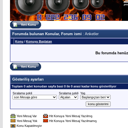
Forumda bulunan Konular, Forum ismi
: Anketler
Konu
/
Konuyu Başlatan
Bu forumda henüz
Gösteriliş ayarları
Toplam 0 adet konudan sayfa basi 0 ile 0 arasi kadar konu gösteriliyor
Sıralama şekli
Sıralama şekli
Yaş
Yeni Mesaj Var
Hit Konuya Yeni Mesaj Yazılmış
Yeni Mesaj Yok
Hit Konuya Yeni Mesaj Yazılmamış
Konu Kapatılmıştır