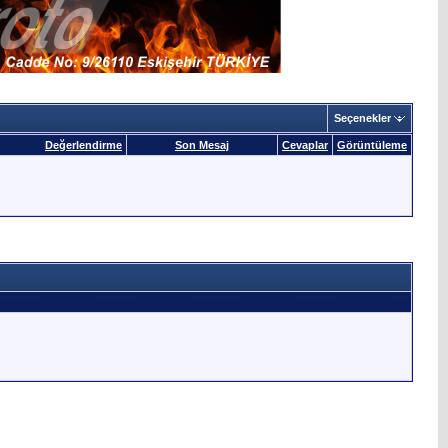
Seçenekler
Değerlendirme
Son Mesaj
Cevaplar
Görüntüleme