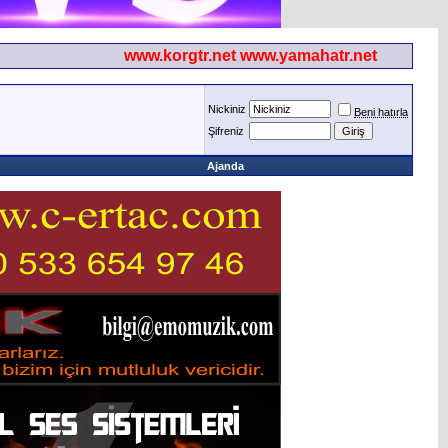
www.korgtr.net www.yamahatr.net
Nickiniz
Beni hatırla
Şifreniz
Ajanda