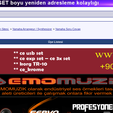
Sitesi.
>
Yamaha Arrangeur / Synthesizer
>
Yamaha Soru Cevap
Üye Listesi