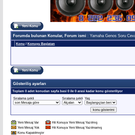
Forumda bulunan Konular, Forum ismi
: Yamaha Genos Soru Cev
Konu
/
Konuyu Başlatan
Gösteriliş ayarları
Toplam 0 adet konudan sayfa basi 0 ile 0 arasi kadar konu gösteriliyor
Sıralama şekli
Sıralama şekli
Yaş
Yeni Mesaj Var
Hit Konuya Yeni Mesaj Yazılmış
Yeni Mesaj Yok
Hit Konuya Yeni Mesaj Yazılmamış
Konu Kapatılmıştır