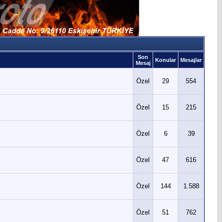
Son
Konular
Mesajlar
Mesaj
Özel
29
554
Özel
15
215
Özel
6
39
Özel
47
616
Özel
144
1.588
Özel
51
762