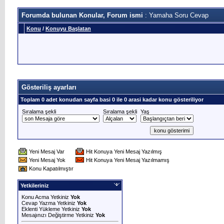
Forumda bulunan Konular, Forum ismi
: Yamaha Soru Cevap
Konu
/
Konuyu Başlatan
Gösteriliş ayarları
Toplam 0 adet konudan sayfa basi 0 ile 0 arasi kadar konu gösteriliyor
Sıralama şekli
Sıralama şekli
Yaş
Yeni Mesaj Var
Hit Konuya Yeni Mesaj Yazılmış
Yeni Mesaj Yok
Hit Konuya Yeni Mesaj Yazılmamış
Konu Kapatılmıştır
Yetkileriniz
Konu Acma Yetkiniz
Yok
Cevap Yazma Yetkiniz
Yok
Eklenti Yükleme Yetkiniz
Yok
Mesajınızı Değiştirme Yetkiniz
Yok