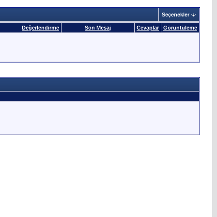
Seçenekler
Değerlendirme
Son Mesaj
Cevaplar
Görüntüleme