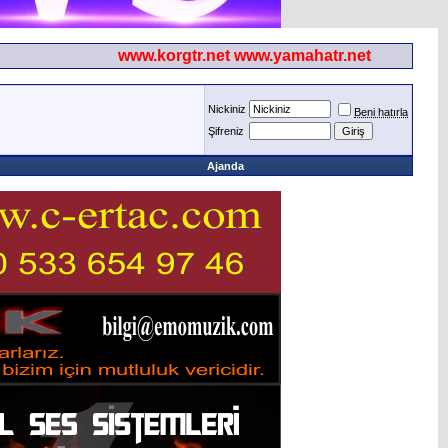
www.korgtr.net www.yamahatr.net
Nickiniz
Beni hatırla
Şifreniz
Ajanda