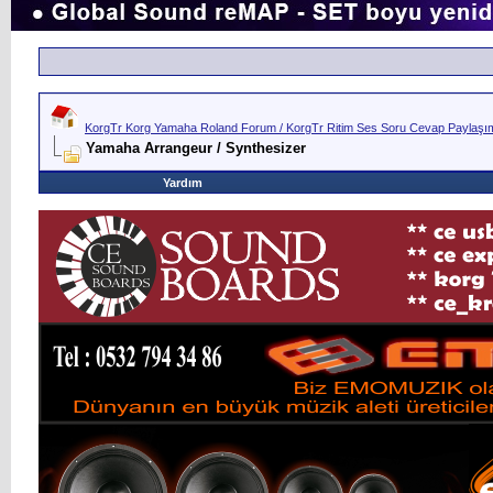
KorgTr Korg Yamaha Roland Forum / KorgTr Ritim Ses Soru Cevap Paylaşım 
Yamaha Arrangeur / Synthesizer
Yardım