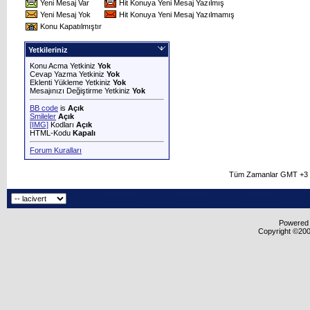
Yeni Mesaj Var
Hit Konuya Yeni Mesaj Yazılmış
Yeni Mesaj Yok
Hit Konuya Yeni Mesaj Yazılmamış
Konu Kapatılmıştır
Yetkileriniz
Konu Acma Yetkiniz
Yok
Cevap Yazma Yetkiniz
Yok
Eklenti Yükleme Yetkiniz
Yok
Mesajınızı Değiştirme Yetkiniz
Yok
BB code
is
Açık
Smileler
Açık
[IMG]
Kodları
Açık
HTML-Kodu
Kapalı
Forum Kuralları
Tüm Zamanlar GMT +3 O
Powered b
Copyright ©2000