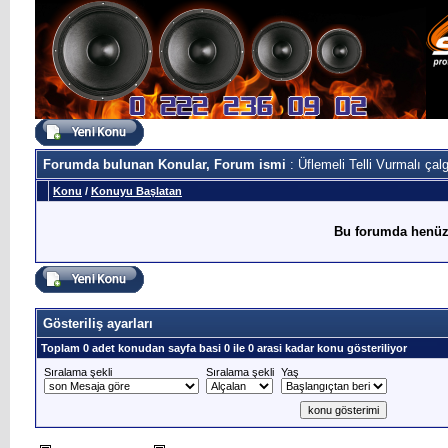
Forumda bulunan Konular, Forum ismi
: Üflemeli Telli Vurmalı çalg
Konu
/
Konuyu Başlatan
Bu forumda henüz
Gösteriliş ayarları
Toplam 0 adet konudan sayfa basi 0 ile 0 arasi kadar konu gösteriliyor
Sıralama şekli
Sıralama şekli
Yaş