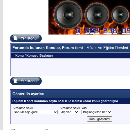
Forumda bulunan Konular, Forum ismi
: Müzik Ve Eğitim Dersleri
Konu
/
Konuyu Başlatan
Gösteriliş ayarları
Toplam 0 adet konudan sayfa basi 0 ile 0 arasi kadar konu gösteriliyor
Sıralama şekli
Sıralama şekli
Yaş