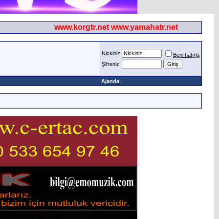
www.korgtr.net www.yamahatr.net
Nickiniz
Beni hatırla
Şifreniz
Ajanda