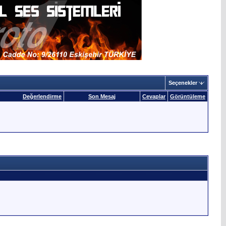
Seçenekler
Değerlendirme
Son Mesaj
Cevaplar
Görüntüleme