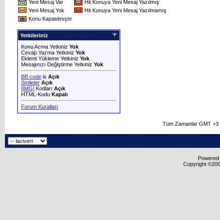
Yeni Mesaj Var
Hit Konuya Yeni Mesaj Yazılmış
Yeni Mesaj Yok
Hit Konuya Yeni Mesaj Yazılmamış
Konu Kapatılmıştır
Yetkileriniz
Konu Acma Yetkiniz
Yok
Cevap Yazma Yetkiniz
Yok
Eklenti Yükleme Yetkiniz
Yok
Mesajınızı Değiştirme Yetkiniz
Yok
BB code
is
Açık
Smileler
Açık
[IMG]
Kodları
Açık
HTML-Kodu
Kapalı
Forum Kuralları
Tüm Zamanlar GMT +3 O
Powered b
Copyright ©2000