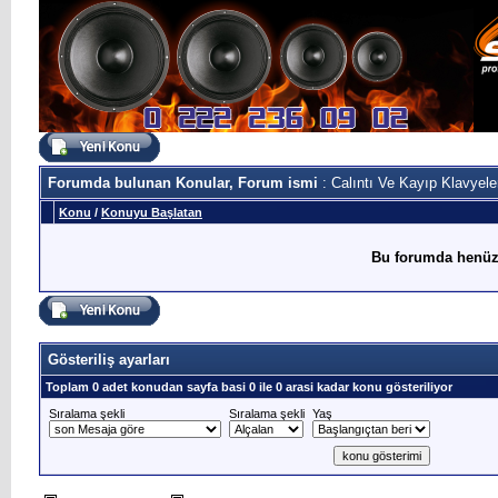
Forumda bulunan Konular, Forum ismi
: Calıntı Ve Kayıp Klavyele
Konu
/
Konuyu Başlatan
Bu forumda henüz
Gösteriliş ayarları
Toplam 0 adet konudan sayfa basi 0 ile 0 arasi kadar konu gösteriliyor
Sıralama şekli
Sıralama şekli
Yaş