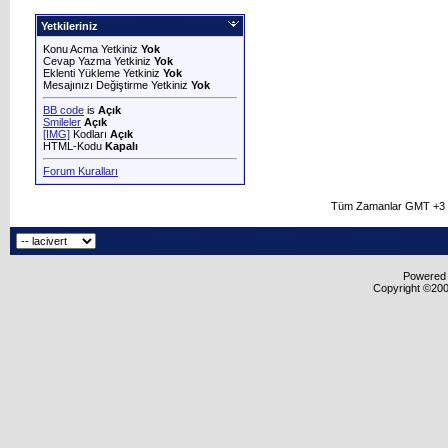
Yetkileriniz
Konu Acma Yetkiniz
Yok
Cevap Yazma Yetkiniz
Yok
Eklenti Yükleme Yetkiniz
Yok
Mesajınızı Değiştirme Yetkiniz
Yok
BB code
is
Açık
Smileler
Açık
[IMG]
Kodları
Açık
HTML-Kodu
Kapalı
Forum Kuralları
Tüm Zamanlar GMT +3 O
Powered b
Copyright ©2000