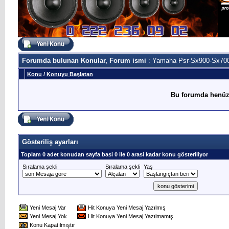
Forumda bulunan Konular, Forum ismi
: Yamaha Psr-Sx900-Sx700
Konu
/
Konuyu Başlatan
Bu forumda henüz
Gösteriliş ayarları
Toplam 0 adet konudan sayfa basi 0 ile 0 arasi kadar konu gösteriliyor
Sıralama şekli
Sıralama şekli
Yaş
Yeni Mesaj Var
Hit Konuya Yeni Mesaj Yazılmış
Yeni Mesaj Yok
Hit Konuya Yeni Mesaj Yazılmamış
Konu Kapatılmıştır