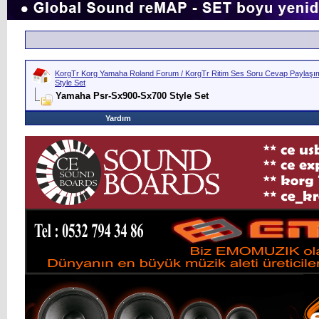
KorgTr Korg Yamaha Roland Forum / KorgTr Ritim Ses Soru Cevap Paylaşım 
Style Set
Yamaha Psr-Sx900-Sx700 Style Set
Yardım