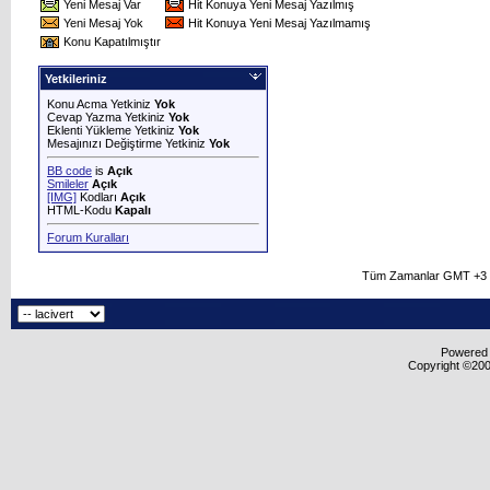
Yeni Mesaj Var
Hit Konuya Yeni Mesaj Yazılmış
Yeni Mesaj Yok
Hit Konuya Yeni Mesaj Yazılmamış
Konu Kapatılmıştır
Yetkileriniz
Konu Acma Yetkiniz
Yok
Cevap Yazma Yetkiniz
Yok
Eklenti Yükleme Yetkiniz
Yok
Mesajınızı Değiştirme Yetkiniz
Yok
BB code
is
Açık
Smileler
Açık
[IMG]
Kodları
Açık
HTML-Kodu
Kapalı
Forum Kuralları
Tüm Zamanlar GMT +3 O
Powered b
Copyright ©2000