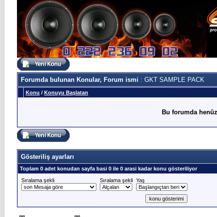
Forumda bulunan Konular, Forum ismi
: GKT SAMPLE PACK
Konu
/
Konuyu Başlatan
Bu forumda henüz
Gösteriliş ayarları
Toplam 0 adet konudan sayfa basi 0 ile 0 arasi kadar konu gösteriliyor
Sıralama şekli
Sıralama şekli
Yaş