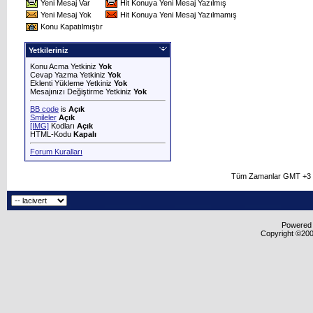
Yeni Mesaj Var
Hit Konuya Yeni Mesaj Yazılmış
Yeni Mesaj Yok
Hit Konuya Yeni Mesaj Yazılmamış
Konu Kapatılmıştır
Yetkileriniz
Konu Acma Yetkiniz
Yok
Cevap Yazma Yetkiniz
Yok
Eklenti Yükleme Yetkiniz
Yok
Mesajınızı Değiştirme Yetkiniz
Yok
BB code
is
Açık
Smileler
Açık
[IMG]
Kodları
Açık
HTML-Kodu
Kapalı
Forum Kuralları
Tüm Zamanlar GMT +3 O
Powered b
Copyright ©2000