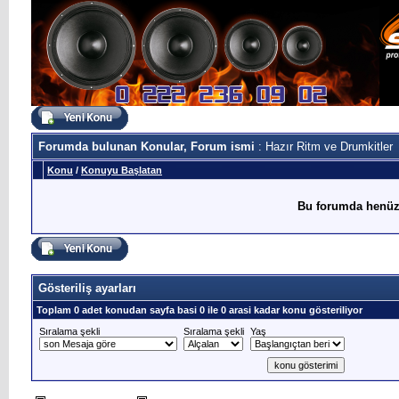
Forumda bulunan Konular, Forum ismi
: Hazır Ritm ve Drumkitler
Konu
/
Konuyu Başlatan
Bu forumda henüz
Gösteriliş ayarları
Toplam 0 adet konudan sayfa basi 0 ile 0 arasi kadar konu gösteriliyor
Sıralama şekli
Sıralama şekli
Yaş