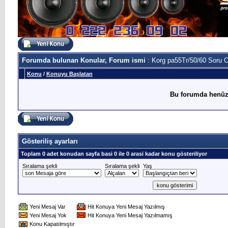
Forumda bulunan Konular, Forum ismi
: Korg pa55Tr/50/60 Soru 
Konu
/
Konuyu Başlatan
Bu forumda henüz
Gösteriliş ayarları
Toplam 0 adet konudan sayfa basi 0 ile 0 arasi kadar konu gösteriliyor
Sıralama şekli
Sıralama şekli
Yaş
Yeni Mesaj Var
Hit Konuya Yeni Mesaj Yazılmış
Yeni Mesaj Yok
Hit Konuya Yeni Mesaj Yazılmamış
Konu Kapatılmıştır