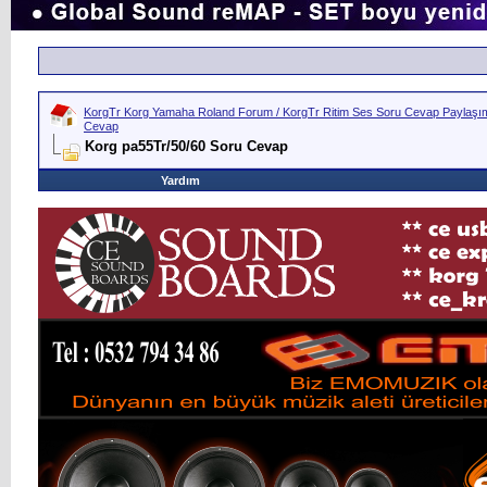
KorgTr Korg Yamaha Roland Forum / KorgTr Ritim Ses Soru Cevap Paylaşım 
Cevap
Korg pa55Tr/50/60 Soru Cevap
Yardım