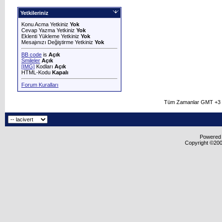
Yetkileriniz
Konu Acma Yetkiniz
Yok
Cevap Yazma Yetkiniz
Yok
Eklenti Yükleme Yetkiniz
Yok
Mesajınızı Değiştirme Yetkiniz
Yok
BB code
is
Açık
Smileler
Açık
[IMG]
Kodları
Açık
HTML-Kodu
Kapalı
Forum Kuralları
Tüm Zamanlar GMT +3 O
Powered b
Copyright ©2000