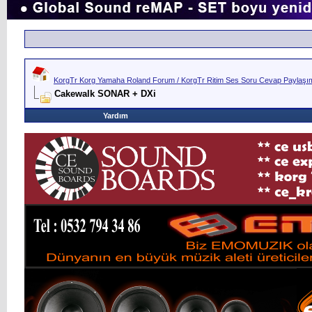
KorgTr Korg Yamaha Roland Forum / KorgTr Ritim Ses Soru Cevap Paylaşım 
Cakewalk SONAR + DXi
Yardım