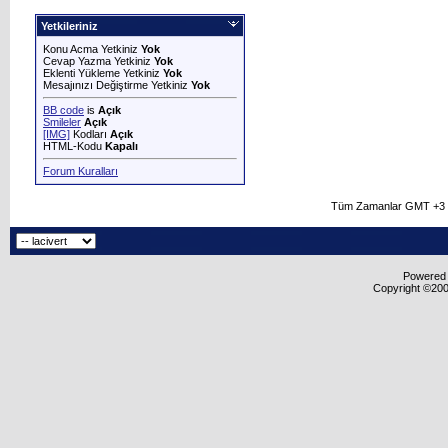
Yetkileriniz
Konu Acma Yetkiniz
Yok
Cevap Yazma Yetkiniz
Yok
Eklenti Yükleme Yetkiniz
Yok
Mesajınızı Değiştirme Yetkiniz
Yok
BB code
is
Açık
Smileler
Açık
[IMG]
Kodları
Açık
HTML-Kodu
Kapalı
Forum Kuralları
Tüm Zamanlar GMT +3 O
Powered b
Copyright ©2000