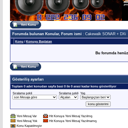
Forumda bulunan Konular, Forum ismi
: Cakewalk SONAR + DXi
Konu
/
Konuyu Başlatan
Bu forumda henüz
Gösteriliş ayarları
Toplam 0 adet konudan sayfa basi 0 ile 0 arasi kadar konu gösteriliyor
Sıralama şekli
Sıralama şekli
Yaş
Yeni Mesaj Var
Hit Konuya Yeni Mesaj Yazılmış
Yeni Mesaj Yok
Hit Konuya Yeni Mesaj Yazılmamış
Konu Kapatılmıştır