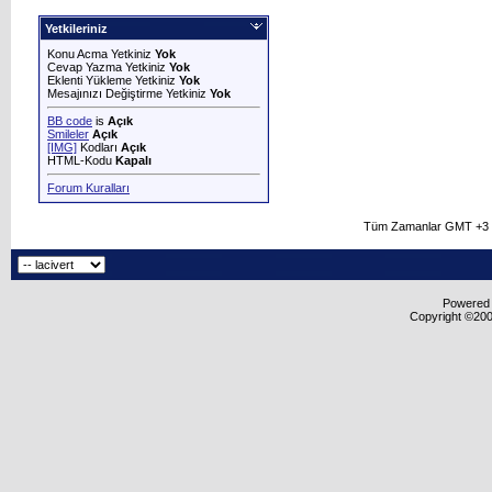
Yetkileriniz
Konu Acma Yetkiniz
Yok
Cevap Yazma Yetkiniz
Yok
Eklenti Yükleme Yetkiniz
Yok
Mesajınızı Değiştirme Yetkiniz
Yok
BB code
is
Açık
Smileler
Açık
[IMG]
Kodları
Açık
HTML-Kodu
Kapalı
Forum Kuralları
Tüm Zamanlar GMT +3 O
Powered b
Copyright ©2000