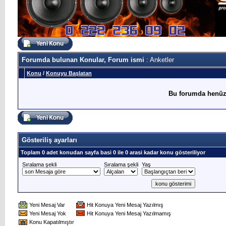
Forumda bulunan Konular, Forum ismi
: Anketler
Konu
/
Konuyu Başlatan
Bu forumda henüz
Gösteriliş ayarları
Toplam 0 adet konudan sayfa basi 0 ile 0 arasi kadar konu gösteriliyor
Sıralama şekli
Sıralama şekli
Yaş
Yeni Mesaj Var
Hit Konuya Yeni Mesaj Yazılmış
Yeni Mesaj Yok
Hit Konuya Yeni Mesaj Yazılmamış
Konu Kapatılmıştır