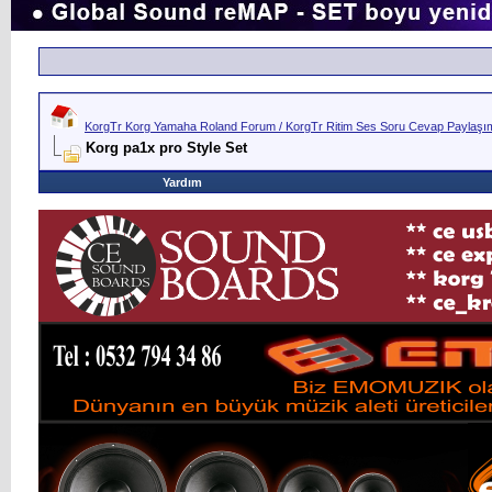
KorgTr Korg Yamaha Roland Forum / KorgTr Ritim Ses Soru Cevap Paylaşım 
Korg pa1x pro Style Set
Yardım