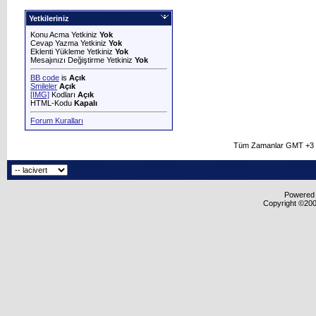
Yetkileriniz
Konu Acma Yetkiniz
Yok
Cevap Yazma Yetkiniz
Yok
Eklenti Yükleme Yetkiniz
Yok
Mesajınızı Değiştirme Yetkiniz
Yok
BB code
is
Açık
Smileler
Açık
[IMG]
Kodları
Açık
HTML-Kodu
Kapalı
Forum Kuralları
Tüm Zamanlar GMT +3 O
Powered b
Copyright ©2000