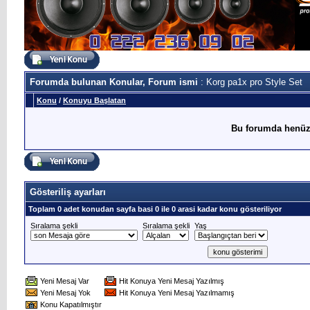
Forumda bulunan Konular, Forum ismi
: Korg pa1x pro Style Set
Konu
/
Konuyu Başlatan
Bu forumda henüz
Gösteriliş ayarları
Toplam 0 adet konudan sayfa basi 0 ile 0 arasi kadar konu gösteriliyor
Sıralama şekli
Sıralama şekli
Yaş
Yeni Mesaj Var
Hit Konuya Yeni Mesaj Yazılmış
Yeni Mesaj Yok
Hit Konuya Yeni Mesaj Yazılmamış
Konu Kapatılmıştır