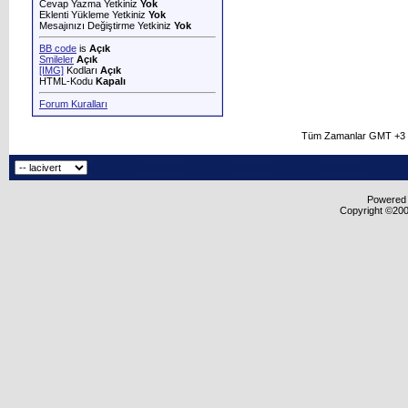
Cevap Yazma Yetkiniz
Yok
Eklenti Yükleme Yetkiniz
Yok
Mesajınızı Değiştirme Yetkiniz
Yok
BB code
is
Açık
Smileler
Açık
[IMG]
Kodları
Açık
HTML-Kodu
Kapalı
Forum Kuralları
Tüm Zamanlar GMT +3 O
Powered b
Copyright ©2000