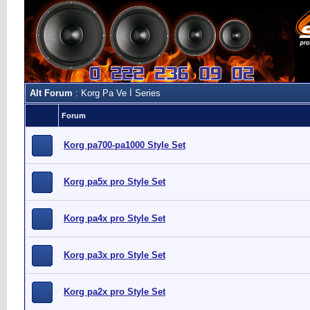
Alt Forum
: Korg Pa Ve İ Series
Forum
Korg pa700-pa1000 Style Set
Korg pa5x pro Style Set
Korg pa4x pro Style Set
Korg pa3x pro Style Set
Korg pa2x pro Style Set