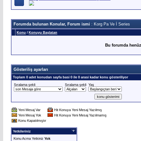
Forumda bulunan Konular, Forum ismi
: Korg Pa Ve İ Series
Konu
/
Konuyu Başlatan
Bu forumda henüz
Gösteriliş ayarları
Toplam 0 adet konudan sayfa basi 0 ile 0 arasi kadar konu gösteriliyor
Sıralama şekli
Sıralama şekli
Yaş
Yeni Mesaj Var
Hit Konuya Yeni Mesaj Yazılmış
Yeni Mesaj Yok
Hit Konuya Yeni Mesaj Yazılmamış
Konu Kapatılmıştır
Yetkileriniz
Konu Acma Yetkiniz
Yok