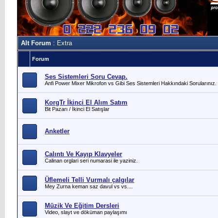
Alt Forum
: Extra
Forum
Ses Sistemleri Soru Cevap.
Anfi Power Mixer Mikrofon vs Gibi Ses Sistemleri Hakkındaki Sorularınız.
KorgTr İkinci El Alım Satım
Bit Pazarı / İkinci El Satışlar
Anketler
Calıntı Ve Kayıp Klavyeler
Calinan orglari seri numarasi ile yaziniz.
Üflemeli Telli Vurmalı çalgılar
Mey Zurna keman saz davul vs vs....
Müzik Ve Eğitim Dersleri
Video, slayt ve döküman paylaşımı