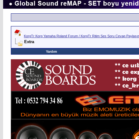
KorgTr Korg Yamaha Roland Forum / KorgTr Ritim Ses Soru Cevap Paylaşım 
Extra
Yardım