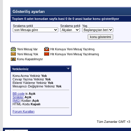
Gösteriliş ayarları
Toplam 0 adet konudan sayfa basi 0 ile 0 arasi kadar konu gösteriliyor
Sıralama şekli
Sıralama şekli
Yaş
Yeni Mesaj Var
Hit Konuya Yeni Mesaj Yazılmış
Yeni Mesaj Yok
Hit Konuya Yeni Mesaj Yazılmamış
Konu Kapatılmıştır
Yetkileriniz
Konu Acma Yetkiniz
Yok
Cevap Yazma Yetkiniz
Yok
Eklenti Yükleme Yetkiniz
Yok
Mesajınızı Değiştirme Yetkiniz
Yok
BB code
is
Açık
Smileler
Açık
[IMG]
Kodları
Açık
HTML-Kodu
Kapalı
Forum Kuralları
Tüm Zamanlar GMT +3 O