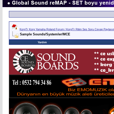
KorgTr Korg Yamaha Roland Forum / KorgTr Ritim Ses Soru Cevap Paylaşım 
Sample Sounds/Systemler/MCE
Yardım