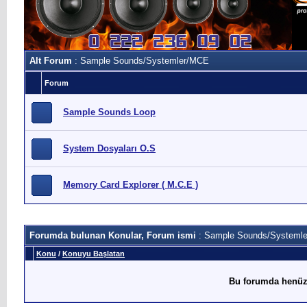
Alt Forum
: Sample Sounds/Systemler/MCE
Forum
Sample Sounds Loop
System Dosyaları O.S
Memory Card Explorer ( M.C.E )
Forumda bulunan Konular, Forum ismi
: Sample Sounds/Systeml
Konu
/
Konuyu Başlatan
Bu forumda henüz