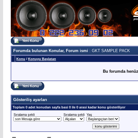
Forumda bulunan Konular, Forum ismi
: GKT SAMPLE PACK
Konu
/
Konuyu Başlatan
Bu forumda henüz
Gösteriliş ayarları
Toplam 0 adet konudan sayfa basi 0 ile 0 arasi kadar konu gösteriliyor
Sıralama şekli
Sıralama şekli
Yaş