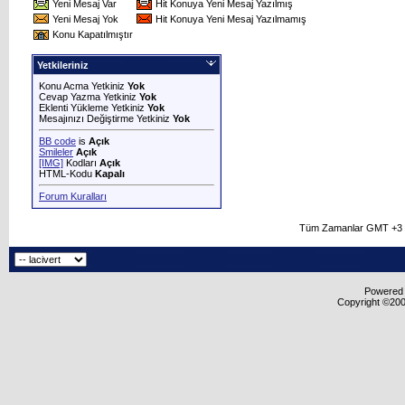
Yeni Mesaj Var
Hit Konuya Yeni Mesaj Yazılmış
Yeni Mesaj Yok
Hit Konuya Yeni Mesaj Yazılmamış
Konu Kapatılmıştır
Yetkileriniz
Konu Acma Yetkiniz
Yok
Cevap Yazma Yetkiniz
Yok
Eklenti Yükleme Yetkiniz
Yok
Mesajınızı Değiştirme Yetkiniz
Yok
BB code
is
Açık
Smileler
Açık
[IMG]
Kodları
Açık
HTML-Kodu
Kapalı
Forum Kuralları
Tüm Zamanlar GMT +3 O
Powered b
Copyright ©2000