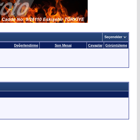
Seçenekler
Değerlendirme
Son Mesaj
Cevaplar
Görüntüleme