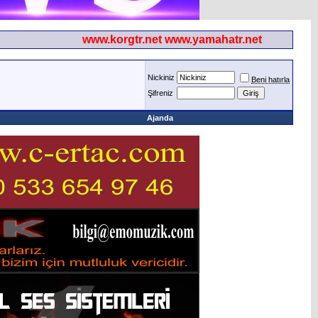
www.korgtr.net www.yamahatr.net
Nickiniz
Beni hatırla
Şifreniz
Ajanda