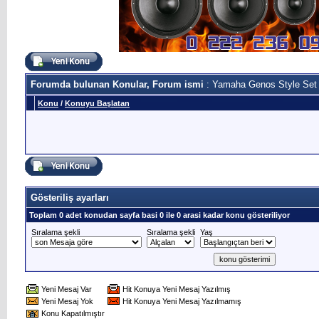
Forumda bulunan Konular, Forum ismi
: Yamaha Genos Style Set
Konu
/
Konuyu Başlatan
Gösteriliş ayarları
Toplam 0 adet konudan sayfa basi 0 ile 0 arasi kadar konu gösteriliyor
Sıralama şekli
Sıralama şekli
Yaş
Yeni Mesaj Var
Hit Konuya Yeni Mesaj Yazılmış
Yeni Mesaj Yok
Hit Konuya Yeni Mesaj Yazılmamış
Konu Kapatılmıştır