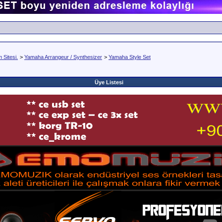
Sitesi.
>
Yamaha Arrangeur / Synthesizer
>
Yamaha Style Set
Üye Listesi