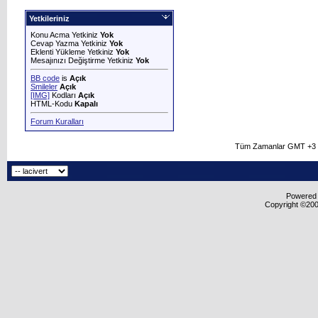
Yetkileriniz
Konu Acma Yetkiniz
Yok
Cevap Yazma Yetkiniz
Yok
Eklenti Yükleme Yetkiniz
Yok
Mesajınızı Değiştirme Yetkiniz
Yok
BB code
is
Açık
Smileler
Açık
[IMG]
Kodları
Açık
HTML-Kodu
Kapalı
Forum Kuralları
Tüm Zamanlar GMT +3 O
Powered b
Copyright ©2000