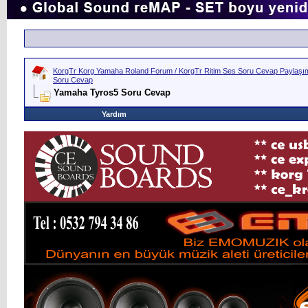
KorgTr Korg Yamaha Roland Forum / KorgTr Ritim Ses Soru Cevap Paylaşım 
Soru Cevap
Yamaha Tyros5 Soru Cevap
Yardım