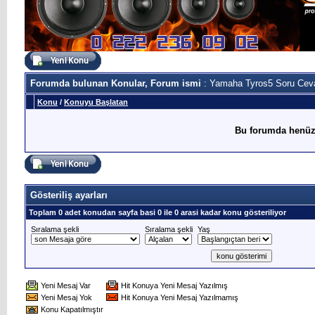
Forumda bulunan Konular, Forum ismi
: Yamaha Tyros5 Soru Cev
Konu
/
Konuyu Başlatan
Bu forumda henüz
Gösteriliş ayarları
Toplam 0 adet konudan sayfa basi 0 ile 0 arasi kadar konu gösteriliyor
Sıralama şekli
Sıralama şekli
Yaş
Yeni Mesaj Var
Hit Konuya Yeni Mesaj Yazılmış
Yeni Mesaj Yok
Hit Konuya Yeni Mesaj Yazılmamış
Konu Kapatılmıştır