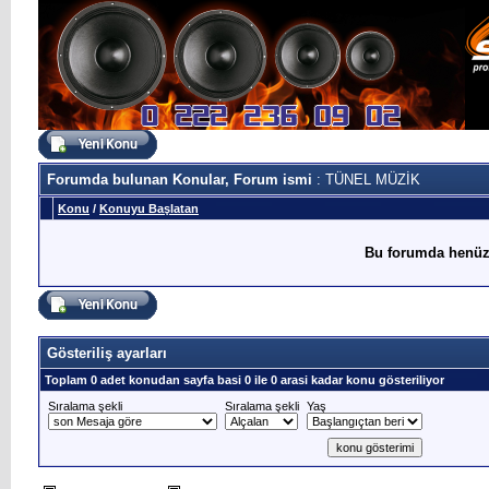
Forumda bulunan Konular, Forum ismi
: TÜNEL MÜZİK
Konu
/
Konuyu Başlatan
Bu forumda henüz
Gösteriliş ayarları
Toplam 0 adet konudan sayfa basi 0 ile 0 arasi kadar konu gösteriliyor
Sıralama şekli
Sıralama şekli
Yaş