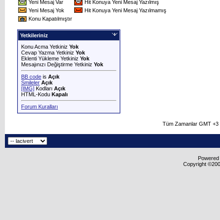
Yeni Mesaj Var
Hit Konuya Yeni Mesaj Yazılmış
Yeni Mesaj Yok
Hit Konuya Yeni Mesaj Yazılmamış
Konu Kapatılmıştır
Yetkileriniz
Konu Acma Yetkiniz
Yok
Cevap Yazma Yetkiniz
Yok
Eklenti Yükleme Yetkiniz
Yok
Mesajınızı Değiştirme Yetkiniz
Yok
BB code
is
Açık
Smileler
Açık
[IMG]
Kodları
Açık
HTML-Kodu
Kapalı
Forum Kuralları
Tüm Zamanlar GMT +3 O
Powered b
Copyright ©2000