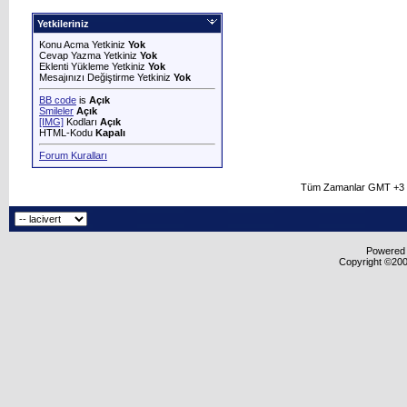
Yetkileriniz
Konu Acma Yetkiniz
Yok
Cevap Yazma Yetkiniz
Yok
Eklenti Yükleme Yetkiniz
Yok
Mesajınızı Değiştirme Yetkiniz
Yok
BB code
is
Açık
Smileler
Açık
[IMG]
Kodları
Açık
HTML-Kodu
Kapalı
Forum Kuralları
Tüm Zamanlar GMT +3 O
Powered b
Copyright ©2000