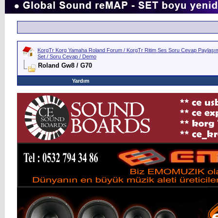
KorgTr Korg Yamaha Roland Forum / KorgTr Ritim Ses Soru Cevap Paylaşım 
Set / Soru Cevap / Demo
Roland Gw8 / G70
Yardım