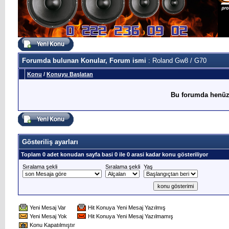
Forumda bulunan Konular, Forum ismi
: Roland Gw8 / G70
Konu
/
Konuyu Başlatan
Bu forumda henüz
Gösteriliş ayarları
Toplam 0 adet konudan sayfa basi 0 ile 0 arasi kadar konu gösteriliyor
Sıralama şekli
Sıralama şekli
Yaş
Yeni Mesaj Var
Hit Konuya Yeni Mesaj Yazılmış
Yeni Mesaj Yok
Hit Konuya Yeni Mesaj Yazılmamış
Konu Kapatılmıştır