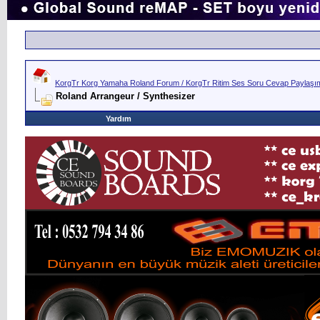
KorgTr Korg Yamaha Roland Forum / KorgTr Ritim Ses Soru Cevap Paylaşım 
Roland Arrangeur / Synthesizer
Yardım