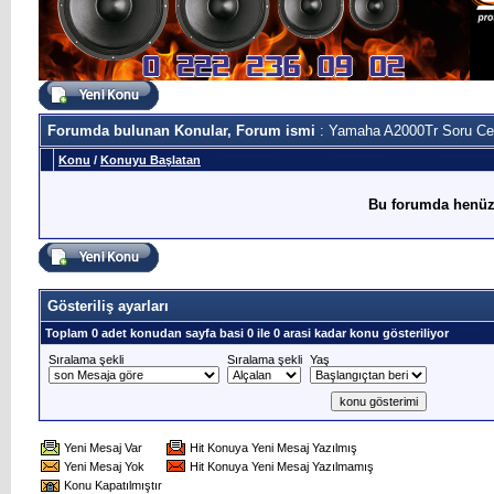
Forumda bulunan Konular, Forum ismi
: Yamaha A2000Tr Soru C
Konu
/
Konuyu Başlatan
Bu forumda henüz
Gösteriliş ayarları
Toplam 0 adet konudan sayfa basi 0 ile 0 arasi kadar konu gösteriliyor
Sıralama şekli
Sıralama şekli
Yaş
Yeni Mesaj Var
Hit Konuya Yeni Mesaj Yazılmış
Yeni Mesaj Yok
Hit Konuya Yeni Mesaj Yazılmamış
Konu Kapatılmıştır