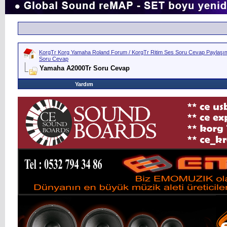
KorgTr Korg Yamaha Roland Forum / KorgTr Ritim Ses Soru Cevap Paylaşım 
Soru Cevap
Yamaha A2000Tr Soru Cevap
Yardım