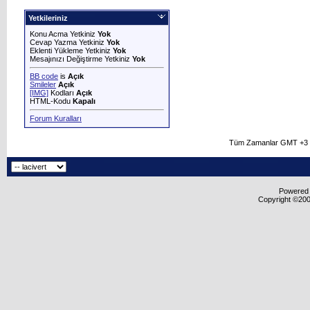
Yetkileriniz
Konu Acma Yetkiniz
Yok
Cevap Yazma Yetkiniz
Yok
Eklenti Yükleme Yetkiniz
Yok
Mesajınızı Değiştirme Yetkiniz
Yok
BB code
is
Açık
Smileler
Açık
[IMG]
Kodları
Açık
HTML-Kodu
Kapalı
Forum Kuralları
Tüm Zamanlar GMT +3 O
Powered b
Copyright ©2000