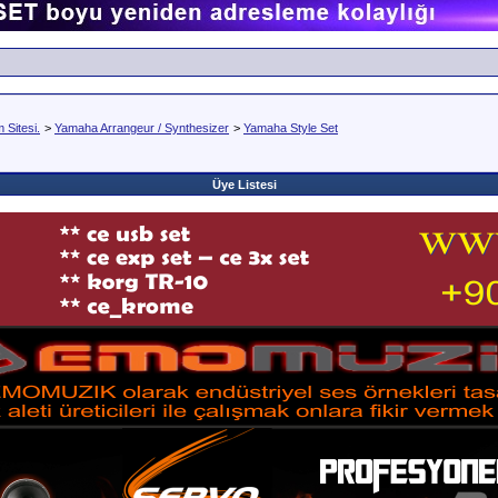
Sitesi.
>
Yamaha Arrangeur / Synthesizer
>
Yamaha Style Set
Üye Listesi