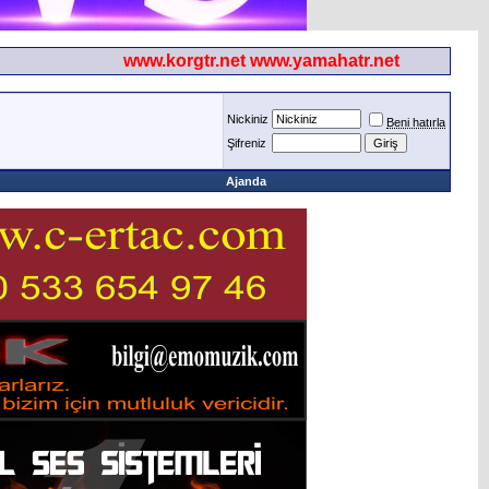
www.korgtr.net www.yamahatr.net
Nickiniz
Beni hatırla
Şifreniz
Ajanda