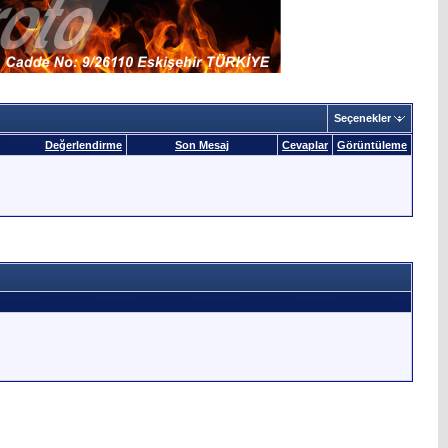
Seçenekler
Değerlendirme
Son Mesaj
Cevaplar
Görüntüleme