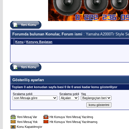
Forumda bulunan Konular, Forum ismi
: Yamaha A2000Tr Style S
Konu
/
Konuyu Başlatan
Gösteriliş ayarları
Toplam 0 adet konudan sayfa basi 0 ile 0 arasi kadar konu gösteriliyor
Sıralama şekli
Sıralama şekli
Yaş
Yeni Mesaj Var
Hit Konuya Yeni Mesaj Yazılmış
Yeni Mesaj Yok
Hit Konuya Yeni Mesaj Yazılmamış
Konu Kapatılmıştır