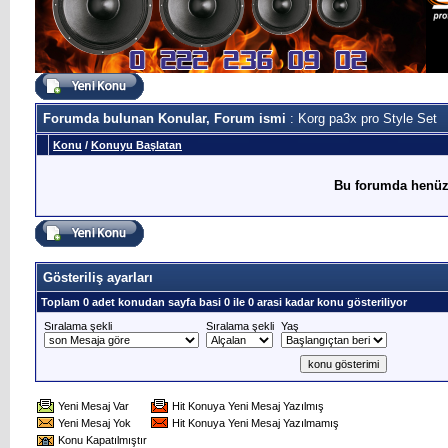
Forumda bulunan Konular, Forum ismi
: Korg pa3x pro Style Set
Konu
/
Konuyu Başlatan
Bu forumda henüz
Gösteriliş ayarları
Toplam 0 adet konudan sayfa basi 0 ile 0 arasi kadar konu gösteriliyor
Sıralama şekli
Sıralama şekli
Yaş
Yeni Mesaj Var
Hit Konuya Yeni Mesaj Yazılmış
Yeni Mesaj Yok
Hit Konuya Yeni Mesaj Yazılmamış
Konu Kapatılmıştır