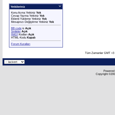
Yetkileriniz
Konu Acma Yetkiniz
Yok
Cevap Yazma Yetkiniz
Yok
Eklenti Yükleme Yetkiniz
Yok
Mesajınızı Değiştirme Yetkiniz
Yok
BB code
is
Açık
Smileler
Açık
[IMG]
Kodları
Açık
HTML-Kodu
Kapalı
Forum Kuralları
Tüm Zamanlar GMT +3 O
Powered b
Copyright ©2000