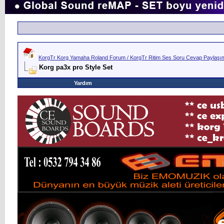
KorgTr Korg Yamaha Roland Forum / KorgTr Ritim Ses Soru Cevap Paylaşım 
Korg pa3x pro Style Set
Yardım