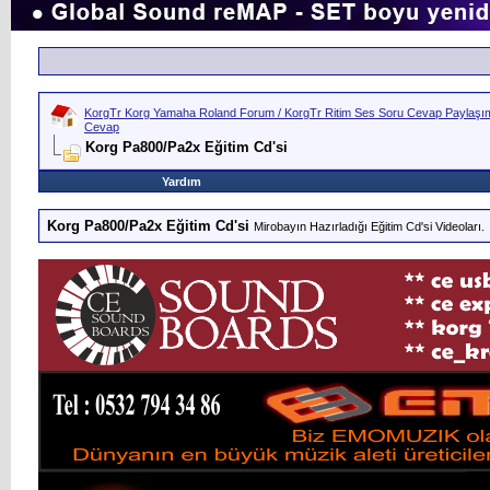
KorgTr Korg Yamaha Roland Forum / KorgTr Ritim Ses Soru Cevap Paylaşım 
Cevap
Korg Pa800/Pa2x Eğitim Cd'si
Yardım
Korg Pa800/Pa2x Eğitim Cd'si
Mirobayın Hazırladığı Eğitim Cd'si Videoları.