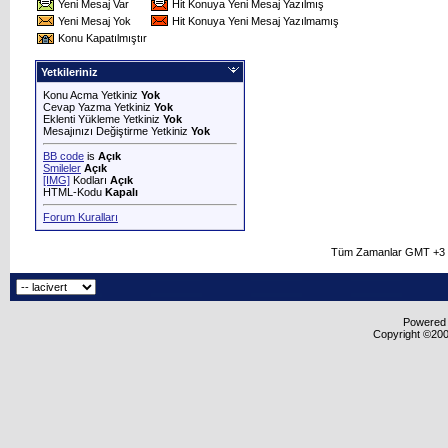
Yeni Mesaj Var
Hit Konuya Yeni Mesaj Yazılmış
Yeni Mesaj Yok
Hit Konuya Yeni Mesaj Yazılmamış
Konu Kapatılmıştır
Yetkileriniz
Konu Acma Yetkiniz
Yok
Cevap Yazma Yetkiniz
Yok
Eklenti Yükleme Yetkiniz
Yok
Mesajınızı Değiştirme Yetkiniz
Yok
BB code
is
Açık
Smileler
Açık
[IMG]
Kodları
Açık
HTML-Kodu
Kapalı
Forum Kuralları
Tüm Zamanlar GMT +3 O
Powered b
Copyright ©2000