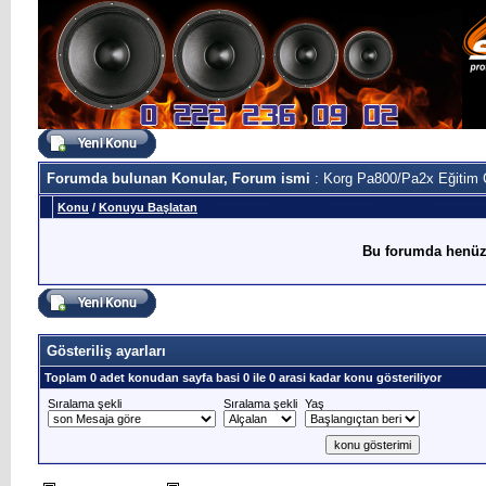
Forumda bulunan Konular, Forum ismi
: Korg Pa800/Pa2x Eğitim 
Konu
/
Konuyu Başlatan
Bu forumda henüz
Gösteriliş ayarları
Toplam 0 adet konudan sayfa basi 0 ile 0 arasi kadar konu gösteriliyor
Sıralama şekli
Sıralama şekli
Yaş