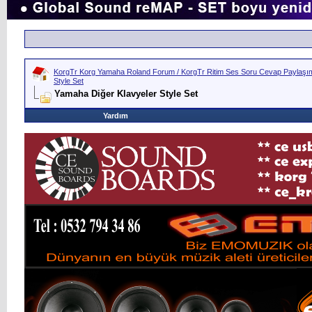
KorgTr Korg Yamaha Roland Forum / KorgTr Ritim Ses Soru Cevap Paylaşım 
Style Set
Yamaha Diğer Klavyeler Style Set
Yardım