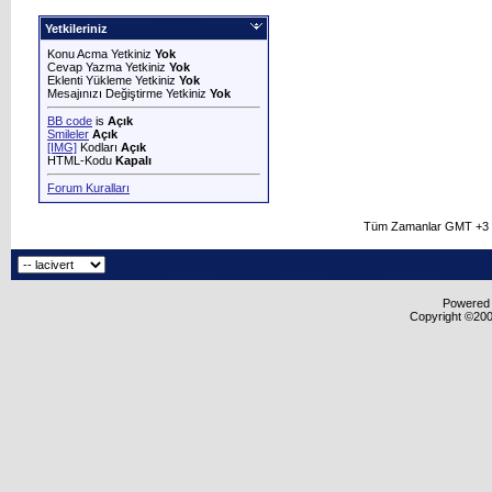
Yetkileriniz
Konu Acma Yetkiniz
Yok
Cevap Yazma Yetkiniz
Yok
Eklenti Yükleme Yetkiniz
Yok
Mesajınızı Değiştirme Yetkiniz
Yok
BB code
is
Açık
Smileler
Açık
[IMG]
Kodları
Açık
HTML-Kodu
Kapalı
Forum Kuralları
Tüm Zamanlar GMT +3 O
Powered b
Copyright ©2000