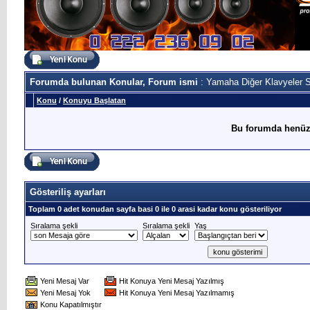
Forumda bulunan Konular, Forum ismi
: Yamaha Diğer Klavyeler S
Konu
/
Konuyu Başlatan
Bu forumda henüz
Gösteriliş ayarları
Toplam 0 adet konudan sayfa basi 0 ile 0 arasi kadar konu gösteriliyor
Sıralama şekli
Sıralama şekli
Yaş
Yeni Mesaj Var
Hit Konuya Yeni Mesaj Yazılmış
Yeni Mesaj Yok
Hit Konuya Yeni Mesaj Yazılmamış
Konu Kapatılmıştır